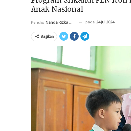
Program Srikandi PLN Icon 
Anak Nasional
pada
24 Jul 2024
Penulis
Nanda Rizka Mahendra
Bagikan