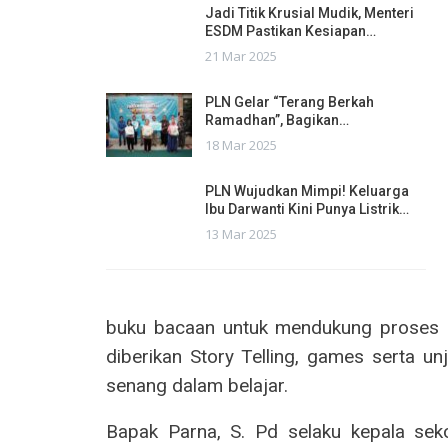
Jadi Titik Krusial Mudik, Menteri
ESDM Pastikan Kesiapan…
21 Mar 2025
PLN Gelar “Terang Berkah
Ramadhan”, Bagikan…
18 Mar 2025
PLN Wujudkan Mimpi! Keluarga
Ibu Darwanti Kini Punya Listrik…
13 Mar 2025
buku bacaan untuk mendukung proses k
diberikan Story Telling, games serta u
senang dalam belajar.
Bapak Parna, S. Pd selaku kepala s