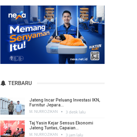
TERBARU
Jateng Incar Peluang Investasi IKN,
Furnitur Jepara…
M. NURROZIKAN
3 detik lalu
Taj Yasin Kejar Sensus Ekonomi
Jateng Tuntas, Capaian…
M. NURROZIKAN
3 jam lalu