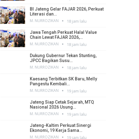
BI Jateng Gelar FAJAR 2026, Perkuat
Literasi dan…
M. NURROZIKAN
18 jam lalu
Jawa Tengah Perkuat Halal Value
Chain Lewat FAJAR 2026,…
M. NURROZIKAN
18 jam lalu
Dukung Gubernur Tekan Stunting,
JPCC Bagikan Susu…
M. NURROZIKAN
18 jam lalu
Kaesang Terbitkan SK Baru, Melly
Pangestu Kembali…
M. NURROZIKAN
19 jam lalu
Jateng Siap Cetak Sejarah, MTQ
Nasional 2026 Usung…
M. NURROZIKAN
19 jam lalu
Jateng-Kaltim Perkuat Sinergi
Ekonomi, 19 Kerja Sama…
M. NURROZIKAN
19 jam lalu