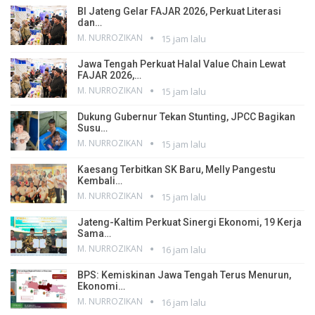
BI Jateng Gelar FAJAR 2026, Perkuat Literasi
dan…
M. NURROZIKAN
15 jam lalu
Jawa Tengah Perkuat Halal Value Chain Lewat
FAJAR 2026,…
M. NURROZIKAN
15 jam lalu
Dukung Gubernur Tekan Stunting, JPCC Bagikan
Susu…
M. NURROZIKAN
15 jam lalu
Kaesang Terbitkan SK Baru, Melly Pangestu
Kembali…
M. NURROZIKAN
15 jam lalu
Jateng-Kaltim Perkuat Sinergi Ekonomi, 19 Kerja
Sama…
M. NURROZIKAN
16 jam lalu
BPS: Kemiskinan Jawa Tengah Terus Menurun,
Ekonomi…
M. NURROZIKAN
16 jam lalu