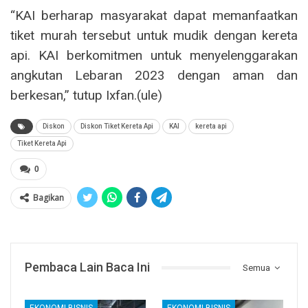
“KAI berharap masyarakat dapat memanfaatkan
tiket murah tersebut untuk mudik dengan kereta
api. KAI berkomitmen untuk menyelenggarakan
angkutan Lebaran 2023 dengan aman dan
berkesan,” tutup Ixfan.(ule)
Diskon
Diskon Tiket Kereta Api
KAI
kereta api
Tiket Kereta Api
0
Bagikan
Pembaca Lain Baca Ini
Semua
EKONOMI BISNIS
EKONOMI BISNIS