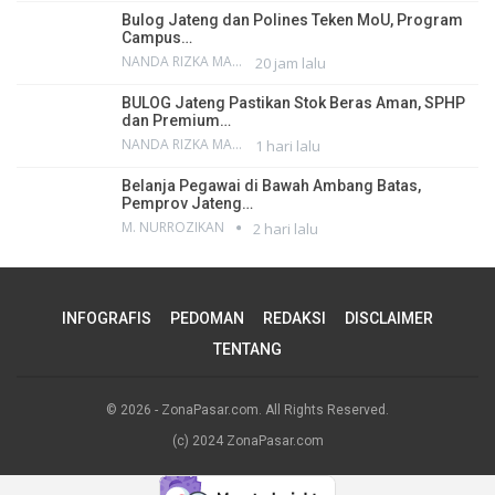
Bulog Jateng dan Polines Teken MoU, Program
Campus…
NANDA RIZKA MAHENDRA
20 jam lalu
BULOG Jateng Pastikan Stok Beras Aman, SPHP
dan Premium…
NANDA RIZKA MAHENDRA
1 hari lalu
Belanja Pegawai di Bawah Ambang Batas,
Pemprov Jateng…
M. NURROZIKAN
2 hari lalu
INFOGRAFIS
PEDOMAN
REDAKSI
DISCLAIMER
TENTANG
© 2026 - ZonaPasar.com. All Rights Reserved.
(c) 2024 ZonaPasar.com