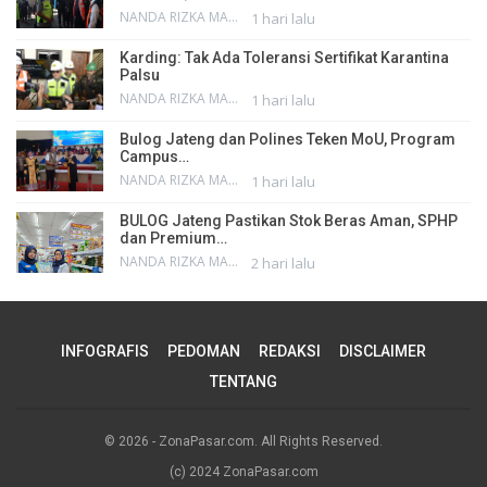
NANDA RIZKA MAHENDRA
1 hari lalu
Karding: Tak Ada Toleransi Sertifikat Karantina
Palsu
NANDA RIZKA MAHENDRA
1 hari lalu
Bulog Jateng dan Polines Teken MoU, Program
Campus…
NANDA RIZKA MAHENDRA
1 hari lalu
BULOG Jateng Pastikan Stok Beras Aman, SPHP
dan Premium…
NANDA RIZKA MAHENDRA
2 hari lalu
INFOGRAFIS
PEDOMAN
REDAKSI
DISCLAIMER
TENTANG
© 2026 - ZonaPasar.com. All Rights Reserved.
(c) 2024 ZonaPasar.com