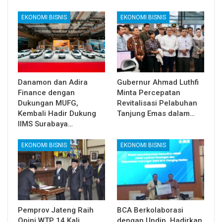
EKONOMI BISNIS
EKONOMI BISNIS
Danamon dan Adira
Gubernur Ahmad Luthfi
Finance dengan
Minta Percepatan
Dukungan MUFG,
Revitalisasi Pelabuhan
Kembali Hadir Dukung
Tanjung Emas dalam…
IIMS Surabaya…
EKONOMI BISNIS
EKONOMI BISNIS
Pemprov Jateng Raih
BCA Berkolaborasi
Opini WTP 14 Kali
dengan Undip, Hadirkan