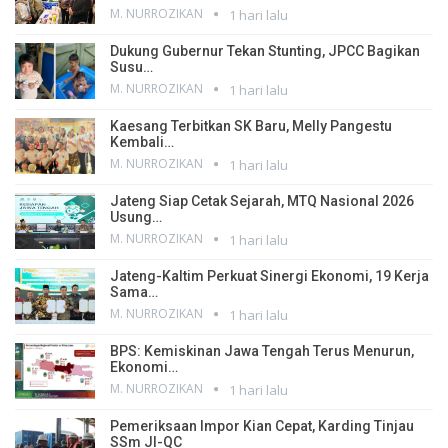
M. NURROZIKAN
1 hari lalu
Dukung Gubernur Tekan Stunting, JPCC Bagikan
Susu…
M. NURROZIKAN
1 hari lalu
Kaesang Terbitkan SK Baru, Melly Pangestu
Kembali…
M. NURROZIKAN
1 hari lalu
Jateng Siap Cetak Sejarah, MTQ Nasional 2026
Usung…
M. NURROZIKAN
1 hari lalu
Jateng-Kaltim Perkuat Sinergi Ekonomi, 19 Kerja
Sama…
M. NURROZIKAN
1 hari lalu
BPS: Kemiskinan Jawa Tengah Terus Menurun,
Ekonomi…
M. NURROZIKAN
1 hari lalu
Pemeriksaan Impor Kian Cepat, Karding Tinjau
SSm JI-QC