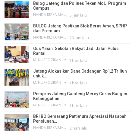
Bulog Jateng dan Polines Teken MoU, Program
Campus…
NANDA RIZKA MAHENDRA
5 jam lalu
BULOG Jateng Pastikan Stok Beras Aman, SPHP
dan Premium…
NANDA RIZKA MAHENDRA
20 jam lalu
Gus Yasin: Sekolah Rakyat Jadi Jalan Putus
Rantai…
M. NURROZIKAN
1 hari lalu
Jateng Alokasikan Dana Cadangan Rp1,2 Triliun
untuk…
M. NURROZIKAN
1 hari lalu
Pemprov Jateng Gandeng Mercy Corps Bangun
Ketangguhan…
M. NURROZIKAN
1 hari lalu
BRI BO Semarang Pattimura Apresiasi Nasabah
Pensiunan…
NANDA RIZKA MAHENDRA
2 hari lalu