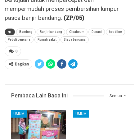
mempermudah proses pembersihan lumpur
pasca banjir bandang.
(ZP/05)
Bandung
Banjir bandang
Cicaheum
Donasi
headline
Peduli bencana
Rumah zakat
Siaga bencana
0
Bagikan
Pembaca Lain Baca Ini
Semua
UMUM
UMUM