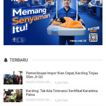
TERBARU
Pemeriksaan Impor Kian Cepat, Karding Tinjau
SSm JI-QC
NANDA RIZKA MAHENDRA
3 jam lalu
Karding: Tak Ada Toleransi Sertifikat Karantina
Palsu
NANDA RIZKA MAHENDRA
3 jam lalu