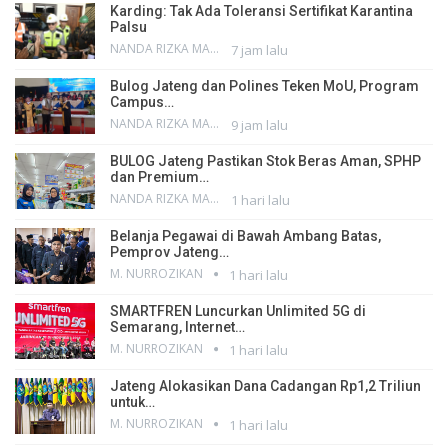
Karding: Tak Ada Toleransi Sertifikat Karantina
Palsu
NANDA RIZKA MAHENDRA
7 jam lalu
Bulog Jateng dan Polines Teken MoU, Program
Campus…
NANDA RIZKA MAHENDRA
9 jam lalu
BULOG Jateng Pastikan Stok Beras Aman, SPHP
dan Premium…
NANDA RIZKA MAHENDRA
1 hari lalu
Belanja Pegawai di Bawah Ambang Batas,
Pemprov Jateng…
M. NURROZIKAN
1 hari lalu
SMARTFREN Luncurkan Unlimited 5G di
Semarang, Internet…
M. NURROZIKAN
1 hari lalu
Jateng Alokasikan Dana Cadangan Rp1,2 Triliun
untuk…
M. NURROZIKAN
1 hari lalu