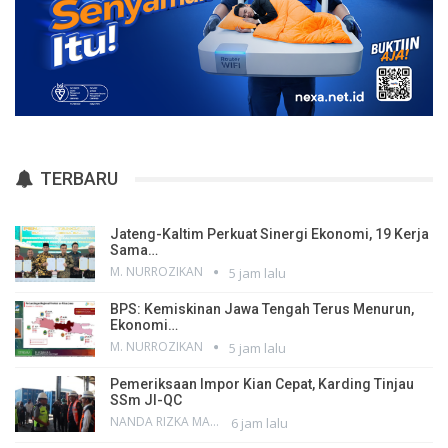
TERBARU
Jateng-Kaltim Perkuat Sinergi Ekonomi, 19 Kerja
Sama…
M. NURROZIKAN
5 jam lalu
BPS: Kemiskinan Jawa Tengah Terus Menurun,
Ekonomi…
M. NURROZIKAN
5 jam lalu
Pemeriksaan Impor Kian Cepat, Karding Tinjau
SSm JI-QC
NANDA RIZKA MAHENDRA
6 jam lalu