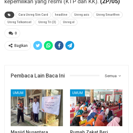
kepemilikan yang resmi (KTP dan KK).
(ZP/05)
Cara Unreg Sim Card
headline
Unreg axis
Unreg Smartfren
Unreg Telkomsel
Unreg Tri (3)
Unreg xl
0
Bagikan
Pembaca Lain Baca Ini
Semua
UMUM
UMUM
Masjid Nusantara
Rumah Zakat Beri