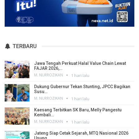
TERBARU
Jawa Tengah Perkuat Halal Value Chain Lewat
FAJAR 2026,…
M. NURROZIKAN
1 hari lalu
Dukung Gubernur Tekan Stunting, JPCC Bagikan
Susu…
M. NURROZIKAN
1 hari lalu
Kaesang Terbitkan SK Baru, Melly Pangestu
Kembali…
M. NURROZIKAN
1 hari lalu
Jateng Siap Cetak Sejarah, MTQ Nasional 2026
Usung…