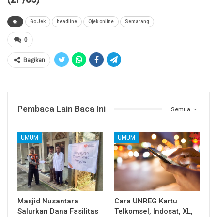
Go Jek
headline
Ojek online
Semarang
0
Bagikan
Pembaca Lain Baca Ini
Semua
UMUM
UMUM
Masjid Nusantara
Cara UNREG Kartu
Salurkan Dana Fasilitas
Telkomsel, Indosat, XL,