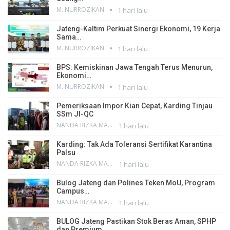
M. NURROZIKAN
1 hari lalu
Jateng-Kaltim Perkuat Sinergi Ekonomi, 19 Kerja
Sama…
M. NURROZIKAN
1 hari lalu
BPS: Kemiskinan Jawa Tengah Terus Menurun,
Ekonomi…
M. NURROZIKAN
1 hari lalu
Pemeriksaan Impor Kian Cepat, Karding Tinjau
SSm JI-QC
NANDA RIZKA MAHENDRA
1 hari lalu
Karding: Tak Ada Toleransi Sertifikat Karantina
Palsu
NANDA RIZKA MAHENDRA
1 hari lalu
Bulog Jateng dan Polines Teken MoU, Program
Campus…
NANDA RIZKA MAHENDRA
1 hari lalu
BULOG Jateng Pastikan Stok Beras Aman, SPHP
dan Premium…