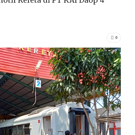
tif Kereta di PT KAI Daop 4
0