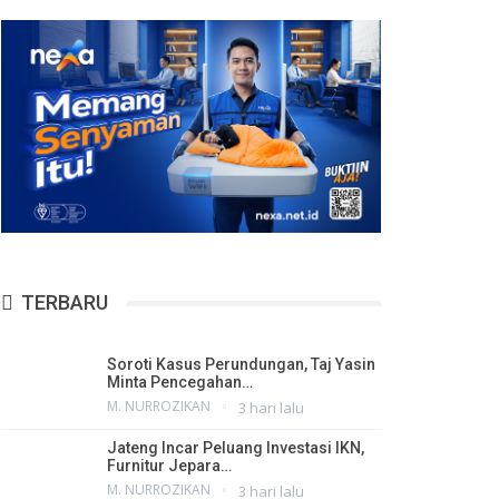
TERBARU
Soroti Kasus Perundungan, Taj Yasin
Minta Pencegahan…
M. NURROZIKAN
3 hari lalu
Jateng Incar Peluang Investasi IKN,
Furnitur Jepara…
M. NURROZIKAN
3 hari lalu