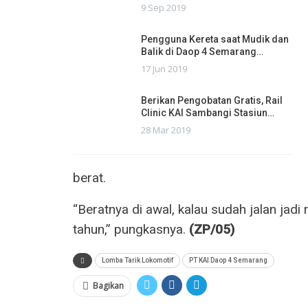
9 Sep 2019
Pengguna Kereta saat Mudik dan
Balik di Daop 4 Semarang…
17 Jun 2019
Berikan Pengobatan Gratis, Rail
Clinic KAI Sambangi Stasiun…
28 Mar 2019
berat.
“Beratnya di awal, kalau sudah jalan jadi
tahun,” pungkasnya.
(ZP/05)
Lomba Tarik Lokomotif
PT KAI Daop 4 Semarang
Bagikan