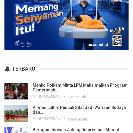
TERBARU
Menko Polkam Minta LPM Maksimalkan Program
Pemerintah…
M. NURROZIKAN
1 detik lalu
Ahmad Luthfi: Pencak Silat Jadi Warisan Budaya
dan…
M. NURROZIKAN
9 menit lalu
Beragam Inovasi Jateng Diapresiasi, Ahmad