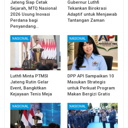
Jateng Siap Cetak
Gubernur Luthfi
Sejarah, MTQ Nasional
Tekankan Birokrasi
2026 Usung Inovasi
Adaptif untuk Menjawab
Perdana bagi
Tantangan Zaman
Penyandang…
NASIONAL
NASIONAL
Luthfi Minta PTMSI
DPP API Sampaikan 10
Jateng Rutin Gelar
Masukan Strategis
Event, Bangkitkan
untuk Perkuat Program
Kejayaan Tenis Meja
Makan Bergizi Gratis
NASIONAL
NASIONAL