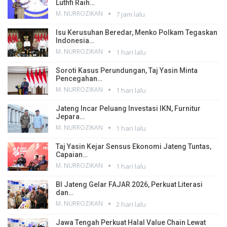
Luthfi Raih…
M. NURROZIKAN
7 jam lalu
Isu Kerusuhan Beredar, Menko Polkam Tegaskan
Indonesia…
M. NURROZIKAN
1 hari lalu
Soroti Kasus Perundungan, Taj Yasin Minta
Pencegahan…
M. NURROZIKAN
1 hari lalu
Jateng Incar Peluang Investasi IKN, Furnitur
Jepara…
M. NURROZIKAN
1 hari lalu
Taj Yasin Kejar Sensus Ekonomi Jateng Tuntas,
Capaian…
M. NURROZIKAN
1 hari lalu
BI Jateng Gelar FAJAR 2026, Perkuat Literasi
dan…
M. NURROZIKAN
2 hari lalu
Jawa Tengah Perkuat Halal Value Chain Lewat