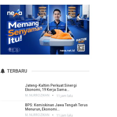
TERBARU
Jateng-Kaltim Perkuat Sinergi
Ekonomi, 19 Kerja Sama…
M. NURROZIKAN
11 jam lalu
BPS: Kemiskinan Jawa Tengah Terus
Menurun, Ekonomi…
M. NURROZIKAN
11 jam lalu