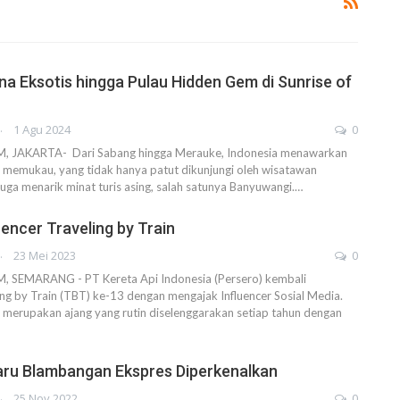
na Eksotis hingga Pulau Hidden Gem di Sunrise of
AHENDRA
1 Agu 2024
0
JAKARTA- Dari Sabang hingga Merauke, Indonesia menawarkan
 memukau, yang tidak hanya patut dikunjungi oleh wisatawan
 juga menarik minat turis asing, salah satunya Banyuwangi.…
uencer Traveling by Train
AHENDRA
23 Mei 2023
0
SEMARANG - PT Kereta Api Indonesia (Persero) kembali
ng by Train (TBT) ke-13 dengan mengajak Influencer Sosial Media.
n merupakan ajang yang rutin diselenggarakan setiap tahun dengan
aru Blambangan Ekspres Diperkenalkan
AHENDRA
25 Nov 2022
0