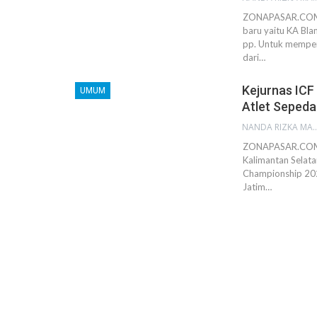
ZONAPASAR.COM, 
baru yaitu KA Bl
pp. Untuk memper
dari…
Kejurnas ICF
UMUM
Atlet Sepeda
NANDA RIZKA M
ZONAPASAR.COM, 
Kalimantan Selata
Championship 202
Jatim…