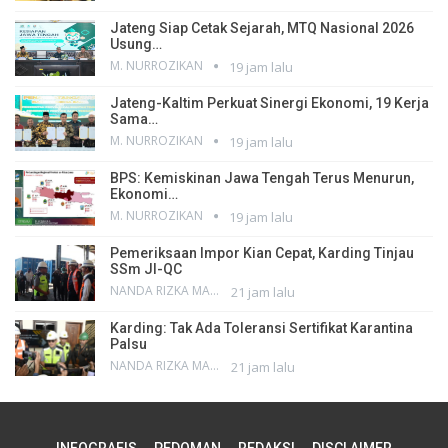
Jateng Siap Cetak Sejarah, MTQ Nasional 2026
Usung…
M. NURROZIKAN
19 jam lalu
Jateng-Kaltim Perkuat Sinergi Ekonomi, 19 Kerja
Sama…
M. NURROZIKAN
19 jam lalu
BPS: Kemiskinan Jawa Tengah Terus Menurun,
Ekonomi…
M. NURROZIKAN
19 jam lalu
Pemeriksaan Impor Kian Cepat, Karding Tinjau
SSm JI-QC
NANDA RIZKA MAHENDRA
21 jam lalu
Karding: Tak Ada Toleransi Sertifikat Karantina
Palsu
NANDA RIZKA MAHENDRA
21 jam lalu