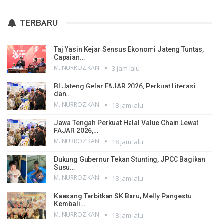
TERBARU
Taj Yasin Kejar Sensus Ekonomi Jateng Tuntas,
Capaian…
M. NURROZIKAN
3 jam lalu
BI Jateng Gelar FAJAR 2026, Perkuat Literasi
dan…
M. NURROZIKAN
18 jam lalu
Jawa Tengah Perkuat Halal Value Chain Lewat
FAJAR 2026,…
M. NURROZIKAN
18 jam lalu
Dukung Gubernur Tekan Stunting, JPCC Bagikan
Susu…
M. NURROZIKAN
18 jam lalu
Kaesang Terbitkan SK Baru, Melly Pangestu
Kembali…
M. NURROZIKAN
18 jam lalu