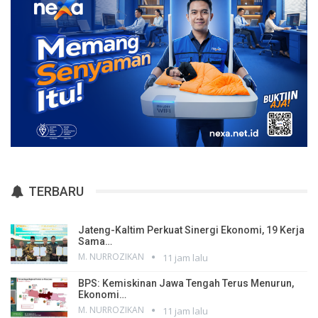
TERBARU
Jateng-Kaltim Perkuat Sinergi Ekonomi, 19 Kerja
Sama…
M. NURROZIKAN
11 jam lalu
BPS: Kemiskinan Jawa Tengah Terus Menurun,
Ekonomi…
M. NURROZIKAN
11 jam lalu