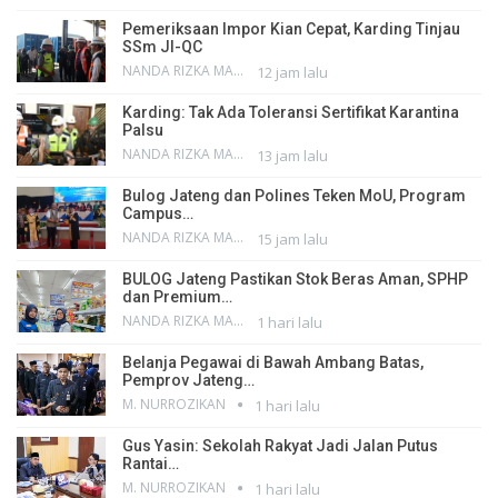
Pemeriksaan Impor Kian Cepat, Karding Tinjau
SSm JI-QC
NANDA RIZKA MAHENDRA
12 jam lalu
Karding: Tak Ada Toleransi Sertifikat Karantina
Palsu
NANDA RIZKA MAHENDRA
13 jam lalu
Bulog Jateng dan Polines Teken MoU, Program
Campus…
NANDA RIZKA MAHENDRA
15 jam lalu
BULOG Jateng Pastikan Stok Beras Aman, SPHP
dan Premium…
NANDA RIZKA MAHENDRA
1 hari lalu
Belanja Pegawai di Bawah Ambang Batas,
Pemprov Jateng…
M. NURROZIKAN
1 hari lalu
Gus Yasin: Sekolah Rakyat Jadi Jalan Putus
Rantai…
M. NURROZIKAN
1 hari lalu