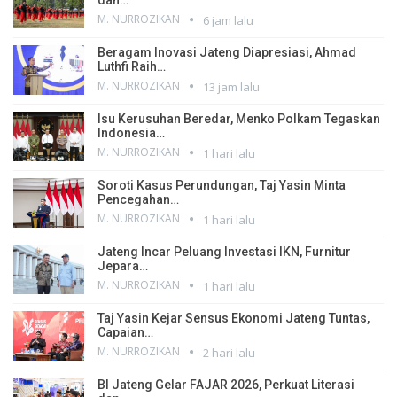
M. NURROZIKAN
6 jam lalu
Beragam Inovasi Jateng Diapresiasi, Ahmad
Luthfi Raih…
M. NURROZIKAN
13 jam lalu
Isu Kerusuhan Beredar, Menko Polkam Tegaskan
Indonesia…
M. NURROZIKAN
1 hari lalu
Soroti Kasus Perundungan, Taj Yasin Minta
Pencegahan…
M. NURROZIKAN
1 hari lalu
Jateng Incar Peluang Investasi IKN, Furnitur
Jepara…
M. NURROZIKAN
1 hari lalu
Taj Yasin Kejar Sensus Ekonomi Jateng Tuntas,
Capaian…
M. NURROZIKAN
2 hari lalu
BI Jateng Gelar FAJAR 2026, Perkuat Literasi