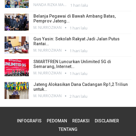
NANDA RIZKA MAHENDRA
1 hari lalu
Belanja Pegawai di Bawah Ambang Batas,
Pemprov Jateng…
M. NURROZIKAN
1 hari lalu
Gus Yasin: Sekolah Rakyat Jadi Jalan Putus
Rantai…
M. NURROZIKAN
1 hari lalu
SMARTFREN Luncurkan Unlimited 5G di
Semarang, Internet…
M. NURROZIKAN
1 hari lalu
Jateng Alokasikan Dana Cadangan Rp1,2 Triliun
untuk…
M. NURROZIKAN
2 hari lalu
INFOGRAFIS
PEDOMAN
REDAKSI
DISCLAIMER
TENTANG