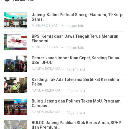
Jateng-Kaltim Perkuat Sinergi Ekonomi, 19 Kerja
Sama…
M. NURROZIKAN
11 jam lalu
BPS: Kemiskinan Jawa Tengah Terus Menurun,
Ekonomi…
M. NURROZIKAN
11 jam lalu
Pemeriksaan Impor Kian Cepat, Karding Tinjau
SSm JI-QC
NANDA RIZKA MAHENDRA
12 jam lalu
Karding: Tak Ada Toleransi Sertifikat Karantina
Palsu
NANDA RIZKA MAHENDRA
13 jam lalu
Bulog Jateng dan Polines Teken MoU, Program
Campus…
NANDA RIZKA MAHENDRA
15 jam lalu
BULOG Jateng Pastikan Stok Beras Aman, SPHP
dan Premium…