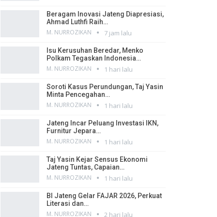
Beragam Inovasi Jateng Diapresiasi,
Ahmad Luthfi Raih…
M. NURROZIKAN
7 jam lalu
Isu Kerusuhan Beredar, Menko
Polkam Tegaskan Indonesia…
M. NURROZIKAN
1 hari lalu
Soroti Kasus Perundungan, Taj Yasin
Minta Pencegahan…
M. NURROZIKAN
1 hari lalu
Jateng Incar Peluang Investasi IKN,
Furnitur Jepara…
M. NURROZIKAN
1 hari lalu
Taj Yasin Kejar Sensus Ekonomi
Jateng Tuntas, Capaian…
M. NURROZIKAN
1 hari lalu
BI Jateng Gelar FAJAR 2026, Perkuat
Literasi dan…
M. NURROZIKAN
2 hari lalu