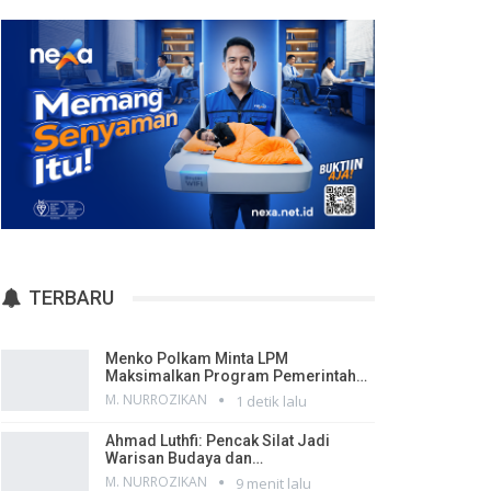
TERBARU
Menko Polkam Minta LPM
Maksimalkan Program Pemerintah…
M. NURROZIKAN
1 detik lalu
Ahmad Luthfi: Pencak Silat Jadi
Warisan Budaya dan…
M. NURROZIKAN
9 menit lalu