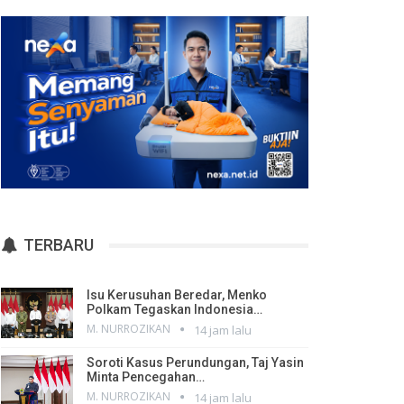
TERBARU
Isu Kerusuhan Beredar, Menko
Polkam Tegaskan Indonesia…
M. NURROZIKAN
14 jam lalu
Soroti Kasus Perundungan, Taj Yasin
Minta Pencegahan…
M. NURROZIKAN
14 jam lalu