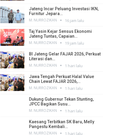
Jateng Incar Peluang Investasi IKN,
Furnitur Jepara…
M. NURROZIKAN
16 jam lalu
Taj Yasin Kejar Sensus Ekonomi
Jateng Tuntas, Capaian…
M. NURROZIKAN
19 jam lalu
BI Jateng Gelar FAJAR 2026, Perkuat
Literasi dan…
M. NURROZIKAN
1 hari lalu
Jawa Tengah Perkuat Halal Value
Chain Lewat FAJAR 2026,…
M. NURROZIKAN
1 hari lalu
Dukung Gubernur Tekan Stunting,
JPCC Bagikan Susu…
M. NURROZIKAN
1 hari lalu
Kaesang Terbitkan SK Baru, Melly
Pangestu Kembali…
M. NURROZIKAN
1 hari lalu