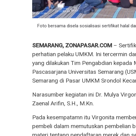
Foto bersama disela sosialisasi sertifikat hala
SEMARANG, ZONAPASAR.COM
– Sertifi
perhatian pelaku UMKM. Ini tercermin dar
yang dilakukan Tim Pengabdian kepada
Pascasarjana Universitas Semarang (U
Semarang di Pasar UMKM Srondol Keca
Narasumber kegiatan ini Dr. Mulya Virgoni
Zaenal Arifin, S.H., M.Kn.
Pada kesempatamn itu Virgonita memberi
pembeli dalam memutuskan pembelian b
materi tentang pendaftaran merek dan sert