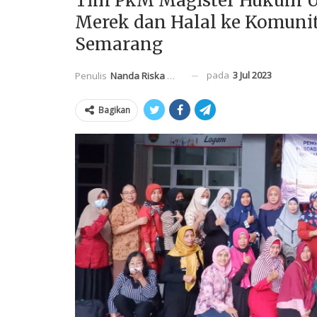
Tim PkM Magister Hukum 
Merek dan Halal ke Komun
Semarang
pada
3 Jul 2023
Penulis
Nanda Riska Mahendra
Bagikan