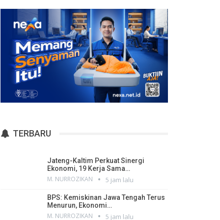
TERBARU
Jateng-Kaltim Perkuat Sinergi
Ekonomi, 19 Kerja Sama…
M. NURROZIKAN
5 jam lalu
BPS: Kemiskinan Jawa Tengah Terus
Menurun, Ekonomi…
M. NURROZIKAN
5 jam lalu