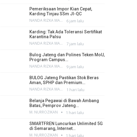
Pemeriksaan Impor Kian Cepat,
Karding Tinjau SSm JI-QC
NANDA RIZKA MAHENDRA
6 jam lalu
Karding: Tak Ada Toleransi Sertifikat
Karantina Palsu
NANDA RIZKA MAHENDRA
7 jam lalu
Bulog Jateng dan Polines Teken MoU,
Program Campus…
NANDA RIZKA MAHENDRA
9 jam lalu
BULOG Jateng Pastikan Stok Beras
Aman, SPHP dan Premium…
NANDA RIZKA MAHENDRA
1 hari lalu
Belanja Pegawai di Bawah Ambang
Batas, Pemprov Jateng…
M. NURROZIKAN
1 hari lalu
SMARTFREN Luncurkan Unlimited 5G
di Semarang, Internet…
M. NURROZIKAN
1 hari lalu