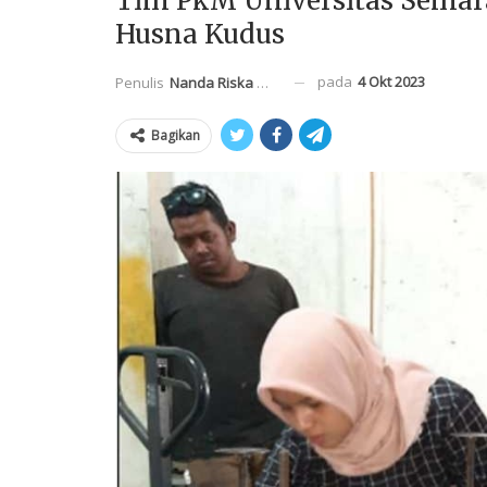
Tim PkM Universitas Semara
Husna Kudus
pada
4 Okt 2023
Penulis
Nanda Riska Mahendra
Bagikan