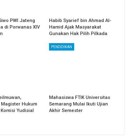
Siwo PWI Jateng
Habib Syarief bin Ahmad Al-
ga di Porwanas XIV
Hamid Ajak Masyarakat
in
Gunakan Hak Pilih Pilkada
PENDIDIKAN
eilmuwan,
Mahasiswa FTIK Universitas
 Magister Hukum
Semarang Mulai Ikuti Ujian
Komisi Yudisial
Akhir Semester