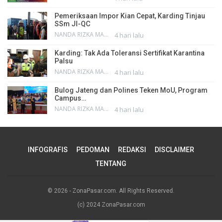
Pemeriksaan Impor Kian Cepat, Karding Tinjau
SSm JI-QC
NANDA RIZKA MAHENDRA
4 hari lalu
Karding: Tak Ada Toleransi Sertifikat Karantina
Palsu
NANDA RIZKA MAHENDRA
4 hari lalu
Bulog Jateng dan Polines Teken MoU, Program
Campus…
NANDA RIZKA MAHENDRA
4 hari lalu
INFOGRAFIS
PEDOMAN
REDAKSI
DISCLAIMER
TENTANG
© 2026 - ZonaPasar.com. All Rights Reserved.
(c) 2024 ZonaPasar.com