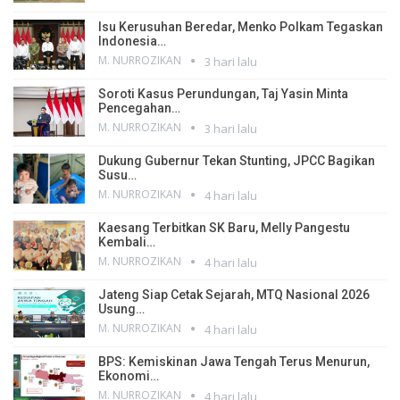
Isu Kerusuhan Beredar, Menko Polkam Tegaskan
Indonesia…
M. NURROZIKAN
3 hari lalu
Soroti Kasus Perundungan, Taj Yasin Minta
Pencegahan…
M. NURROZIKAN
3 hari lalu
Dukung Gubernur Tekan Stunting, JPCC Bagikan
Susu…
M. NURROZIKAN
4 hari lalu
Kaesang Terbitkan SK Baru, Melly Pangestu
Kembali…
M. NURROZIKAN
4 hari lalu
Jateng Siap Cetak Sejarah, MTQ Nasional 2026
Usung…
M. NURROZIKAN
4 hari lalu
BPS: Kemiskinan Jawa Tengah Terus Menurun,
Ekonomi…
M. NURROZIKAN
4 hari lalu