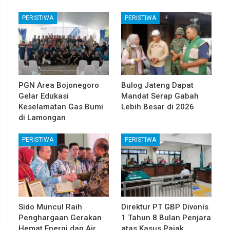
PERISTIWA
PERISTIWA
PGN Area Bojonegoro
Bulog Jateng Dapat
Gelar Edukasi
Mandat Serap Gabah
Keselamatan Gas Bumi
Lebih Besar di 2026
di Lamongan
PERISTIWA
PERISTIWA
Sido Muncul Raih
Direktur PT GBP Divonis
Penghargaan Gerakan
1 Tahun 8 Bulan Penjara
Hemat Energi dan Air
atas Kasus Pajak