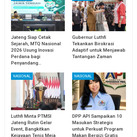
Jateng Siap Cetak
Gubernur Luthfi
Sejarah, MTQ Nasional
Tekankan Birokrasi
2026 Usung Inovasi
Adaptif untuk Menjawab
Perdana bagi
Tantangan Zaman
Penyandang…
NASIONAL
NASIONAL
Luthfi Minta PTMSI
DPP API Sampaikan 10
Jateng Rutin Gelar
Masukan Strategis
Event, Bangkitkan
untuk Perkuat Program
Kejayaan Tenis Meja
Makan Bergizi Gratis