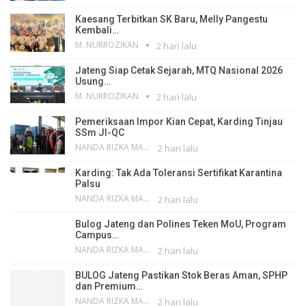
Kaesang Terbitkan SK Baru, Melly Pangestu
Kembali…
M. NURROZIKAN
2 hari lalu
Jateng Siap Cetak Sejarah, MTQ Nasional 2026
Usung…
M. NURROZIKAN
2 hari lalu
Pemeriksaan Impor Kian Cepat, Karding Tinjau
SSm JI-QC
NANDA RIZKA MAHENDRA
2 hari lalu
Karding: Tak Ada Toleransi Sertifikat Karantina
Palsu
NANDA RIZKA MAHENDRA
2 hari lalu
Bulog Jateng dan Polines Teken MoU, Program
Campus…
NANDA RIZKA MAHENDRA
2 hari lalu
BULOG Jateng Pastikan Stok Beras Aman, SPHP
dan Premium…
NANDA RIZKA MAHENDRA
2 hari lalu