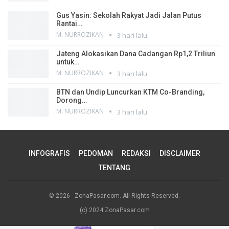
Gus Yasin: Sekolah Rakyat Jadi Jalan Putus
Rantai…
M. NURROZIKAN
3 hari lalu
Jateng Alokasikan Dana Cadangan Rp1,2 Triliun
untuk…
M. NURROZIKAN
3 hari lalu
BTN dan Undip Luncurkan KTM Co-Branding,
Dorong…
M. NURROZIKAN
3 hari lalu
INFOGRAFIS
PEDOMAN
REDAKSI
DISCLAIMER
TENTANG
© 2026 - ZonaPasar.com. All Rights Reserved.
(c) 2024 ZonaPasar.com