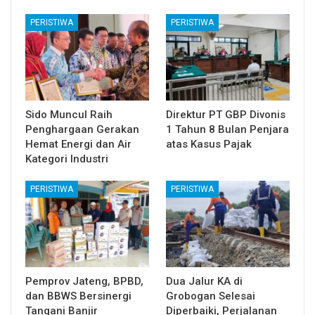
PERISTIWA
PERISTIWA
Sido Muncul Raih
Direktur PT GBP Divonis
Penghargaan Gerakan
1 Tahun 8 Bulan Penjara
Hemat Energi dan Air
atas Kasus Pajak
Kategori Industri
PERISTIWA
PERISTIWA
Pemprov Jateng, BPBD,
Dua Jalur KA di
dan BBWS Bersinergi
Grobogan Selesai
Tangani Banjir
Diperbaiki, Perjalanan