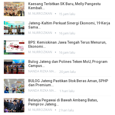
Kaesang Terbitkan SK Baru, Melly Pangestu
Kembali…
M. NURROZIKAN
15 jam lalu
Jateng-Kaltim Perkuat Sinergi Ekonomi, 19 Kerja
Sama…
M. NURROZIKAN
16 jam lalu
BPS: Kemiskinan Jawa Tengah Terus Menurun,
Ekonomi…
M. NURROZIKAN
16 jam lalu
Bulog Jateng dan Polines Teken MoU, Program
Campus…
NANDA RIZKA MAHENDRA
20 jam lalu
BULOG Jateng Pastikan Stok Beras Aman, SPHP
dan Premium…
NANDA RIZKA MAHENDRA
1 hari lalu
Belanja Pegawai di Bawah Ambang Batas,
Pemprov Jateng…
M. NURROZIKAN
2 hari lalu