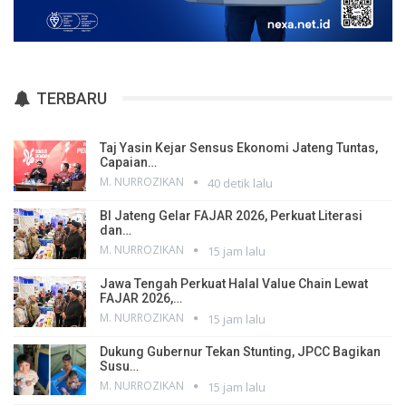
TERBARU
Taj Yasin Kejar Sensus Ekonomi Jateng Tuntas,
Capaian…
M. NURROZIKAN
40 detik lalu
BI Jateng Gelar FAJAR 2026, Perkuat Literasi
dan…
M. NURROZIKAN
15 jam lalu
Jawa Tengah Perkuat Halal Value Chain Lewat
FAJAR 2026,…
M. NURROZIKAN
15 jam lalu
Dukung Gubernur Tekan Stunting, JPCC Bagikan
Susu…
M. NURROZIKAN
15 jam lalu