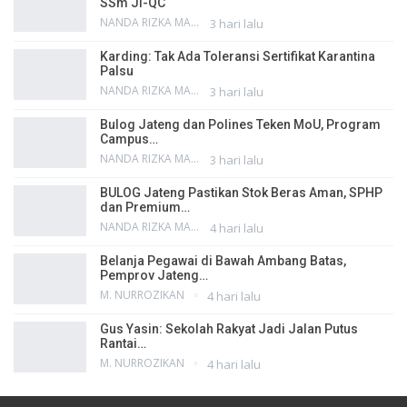
SSm JI-QC
NANDA RIZKA MAHENDRA
3 hari lalu
Karding: Tak Ada Toleransi Sertifikat Karantina
Palsu
NANDA RIZKA MAHENDRA
3 hari lalu
Bulog Jateng dan Polines Teken MoU, Program
Campus…
NANDA RIZKA MAHENDRA
3 hari lalu
BULOG Jateng Pastikan Stok Beras Aman, SPHP
dan Premium…
NANDA RIZKA MAHENDRA
4 hari lalu
Belanja Pegawai di Bawah Ambang Batas,
Pemprov Jateng…
M. NURROZIKAN
4 hari lalu
Gus Yasin: Sekolah Rakyat Jadi Jalan Putus
Rantai…
M. NURROZIKAN
4 hari lalu