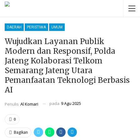
DAERAH
PERISTIWA
UMUM
Wujudkan Layanan Publik
Modern dan Responsif, Polda
Jateng Kolaborasi Telkom
Semarang Jateng Utara
Pemanfaatan Teknologi Berbasis
AI
pada
9 Agu 2025
Penulis
Al Komari
0
Bagikan