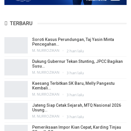
TERBARU
Soroti Kasus Perundungan, Taj Yasin Minta
Pencegahan…
M. NURROZIKAN
2 hari lalu
Dukung Gubernur Tekan Stunting, JPCC Bagikan
Susu…
M. NURROZIKAN
3 hari lalu
Kaesang Terbitkan SK Baru, Melly Pangestu
Kembali…
M. NURROZIKAN
3 hari lalu
Jateng Siap Cetak Sejarah, MTQ Nasional 2026
Usung…
M. NURROZIKAN
3 hari lalu
Pemeriksaan Impor Kian Cepat, Karding Tinjau