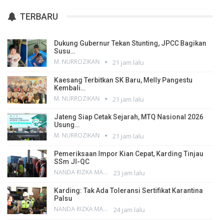
TERBARU
Dukung Gubernur Tekan Stunting, JPCC Bagikan
Susu…
M. NURROZIKAN
21 jam lalu
Kaesang Terbitkan SK Baru, Melly Pangestu
Kembali…
M. NURROZIKAN
21 jam lalu
Jateng Siap Cetak Sejarah, MTQ Nasional 2026
Usung…
M. NURROZIKAN
21 jam lalu
Pemeriksaan Impor Kian Cepat, Karding Tinjau
SSm JI-QC
NANDA RIZKA MAHENDRA
23 jam lalu
Karding: Tak Ada Toleransi Sertifikat Karantina
Palsu
NANDA RIZKA MAHENDRA
24 jam lalu