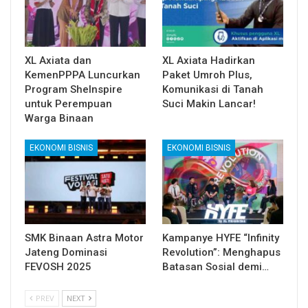
XL Axiata dan
XL Axiata Hadirkan
KemenPPPA Luncurkan
Paket Umroh Plus,
Program SheInspire
Komunikasi di Tanah
untuk Perempuan
Suci Makin Lancar!
Warga Binaan
EKONOMI BISNIS
EKONOMI BISNIS
SMK Binaan Astra Motor
Kampanye HYFE “Infinity
Jateng Dominasi
Revolution”: Menghapus
FEVOSH 2025
Batasan Sosial demi…
PREV
NEXT