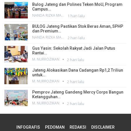
Bulog Jateng dan Polines Teken MoU, Program
Campus…
NANDA RIZKA MAHENDRA
1 hari lalu
BULOG Jateng Pastikan Stok Beras Aman, SPHP
dan Premium…
NANDA RIZKA MAHENDRA
2 hari lalu
Gus Yasin: Sekolah Rakyat Jadi Jalan Putus
Rantai…
M. NURROZIKAN
2 hari lalu
Jateng Alokasikan Dana Cadangan Rp1,2 Triliun
untuk…
M. NURROZIKAN
2 hari lalu
Pemprov Jateng Gandeng Mercy Corps Bangun
Ketangguhan…
M. NURROZIKAN
2 hari lalu
INFOGRAFIS
PEDOMAN
REDAKSI
DISCLAIMER