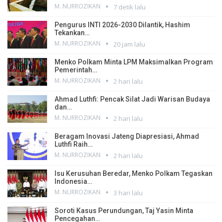
M. NURROZIKAN
7 detik lalu
Pengurus INTI 2026-2030 Dilantik, Hashim
Tekankan…
M. NURROZIKAN
20 jam lalu
Menko Polkam Minta LPM Maksimalkan Program
Pemerintah…
M. NURROZIKAN
2 hari lalu
Ahmad Luthfi: Pencak Silat Jadi Warisan Budaya
dan…
M. NURROZIKAN
2 hari lalu
Beragam Inovasi Jateng Diapresiasi, Ahmad
Luthfi Raih…
M. NURROZIKAN
2 hari lalu
Isu Kerusuhan Beredar, Menko Polkam Tegaskan
Indonesia…
M. NURROZIKAN
3 hari lalu
Soroti Kasus Perundungan, Taj Yasin Minta
Pencegahan…