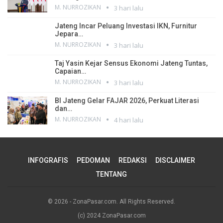
M. NURROZIKAN
3 hari lalu
Jateng Incar Peluang Investasi IKN, Furnitur
Jepara…
M. NURROZIKAN
3 hari lalu
Taj Yasin Kejar Sensus Ekonomi Jateng Tuntas,
Capaian…
M. NURROZIKAN
3 hari lalu
BI Jateng Gelar FAJAR 2026, Perkuat Literasi
dan…
M. NURROZIKAN
4 hari lalu
INFOGRAFIS
PEDOMAN
REDAKSI
DISCLAIMER
TENTANG
© 2026 - ZonaPasar.com. All Rights Reserved.
(c) 2024 ZonaPasar.com