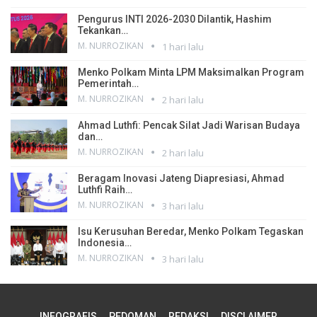
Pengurus INTI 2026-2030 Dilantik, Hashim
Tekankan…
M. NURROZIKAN
1 hari lalu
Menko Polkam Minta LPM Maksimalkan Program
Pemerintah…
M. NURROZIKAN
2 hari lalu
Ahmad Luthfi: Pencak Silat Jadi Warisan Budaya
dan…
M. NURROZIKAN
2 hari lalu
Beragam Inovasi Jateng Diapresiasi, Ahmad
Luthfi Raih…
M. NURROZIKAN
3 hari lalu
Isu Kerusuhan Beredar, Menko Polkam Tegaskan
Indonesia…
M. NURROZIKAN
3 hari lalu
INFOGRAFIS
PEDOMAN
REDAKSI
DISCLAIMER