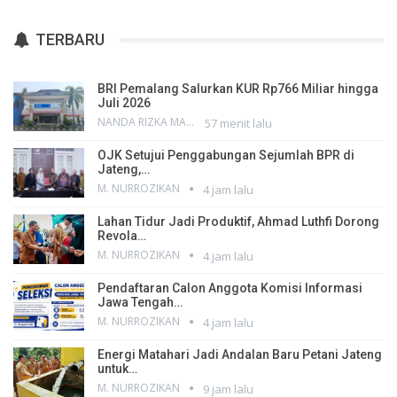
TERBARU
BRI Pemalang Salurkan KUR Rp766 Miliar hingga
Juli 2026
NANDA RIZKA MAHENDRA
57 menit lalu
OJK Setujui Penggabungan Sejumlah BPR di
Jateng,…
M. NURROZIKAN
4 jam lalu
Lahan Tidur Jadi Produktif, Ahmad Luthfi Dorong
Revola…
M. NURROZIKAN
4 jam lalu
Pendaftaran Calon Anggota Komisi Informasi
Jawa Tengah…
M. NURROZIKAN
4 jam lalu
Energi Matahari Jadi Andalan Baru Petani Jateng
untuk…
M. NURROZIKAN
9 jam lalu