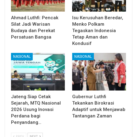
Ahmad Luthfi: Pencak
Isu Kerusuhan Beredar,
Silat Jadi Warisan
Menko Polkam
Budaya dan Perekat
Tegaskan Indonesia
Persatuan Bangsa
Tetap Aman dan
Kondusif
NASIONAL
NASIONAL
Jateng Siap Cetak
Gubernur Luthfi
Sejarah, MTQ Nasional
Tekankan Birokrasi
2026 Usung Inovasi
Adaptif untuk Menjawab
Perdana bagi
Tantangan Zaman
Penyandang…
PREV
NEXT