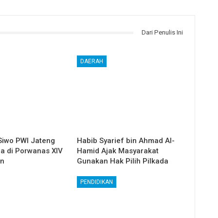
Dari Penulis Ini
DAERAH
Siwo PWI Jateng
Habib Syarief bin Ahmad Al-
ga di Porwanas XIV
Hamid Ajak Masyarakat
in
Gunakan Hak Pilih Pilkada
PENDIDIKAN