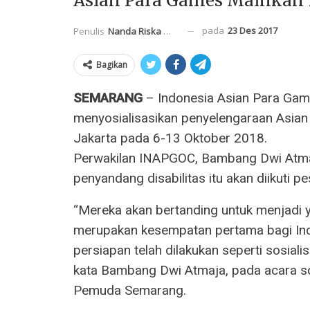
Asian Para Games Mainkan 
pada
23 Des 2017
Penulis
Nanda Riska Mahendra
Bagikan
SEMARANG
– Indonesia Asian Para Ga
menyosialisasikan penyelengaraan Asian
Jakarta pada 6-13 Oktober 2018.
Perwakilan INAPGOC, Bambang Dwi Atmaj
penyandang disabilitas itu akan diikuti p
“Mereka akan bertanding untuk menjadi y
merupakan kesempatan pertama bagi Ind
persiapan telah dilakukan seperti sosiali
kata Bambang Dwi Atmaja, pada acara sos
Pemuda Semarang.