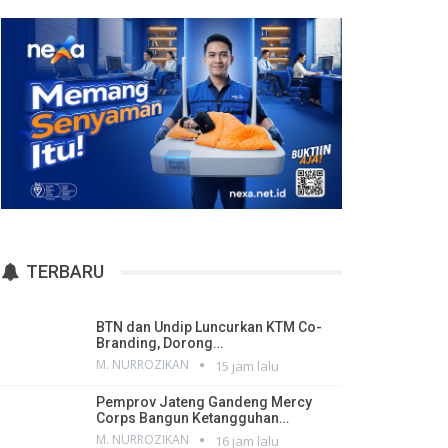
TERBARU
BTN dan Undip Luncurkan KTM Co-
Branding, Dorong…
M. NURROZIKAN
15 jam lalu
Pemprov Jateng Gandeng Mercy
Corps Bangun Ketangguhan…
M. NURROZIKAN
16 jam lalu