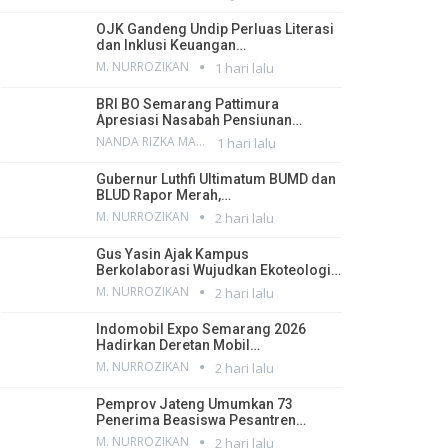
OJK Gandeng Undip Perluas Literasi
dan Inklusi Keuangan…
M. NURROZIKAN
1 hari lalu
BRI BO Semarang Pattimura
Apresiasi Nasabah Pensiunan…
NANDA RIZKA MAHENDRA
1 hari lalu
Gubernur Luthfi Ultimatum BUMD dan
BLUD Rapor Merah,…
M. NURROZIKAN
2 hari lalu
Gus Yasin Ajak Kampus
Berkolaborasi Wujudkan Ekoteologi…
M. NURROZIKAN
2 hari lalu
Indomobil Expo Semarang 2026
Hadirkan Deretan Mobil…
M. NURROZIKAN
2 hari lalu
Pemprov Jateng Umumkan 73
Penerima Beasiswa Pesantren…
M. NURROZIKAN
2 hari lalu