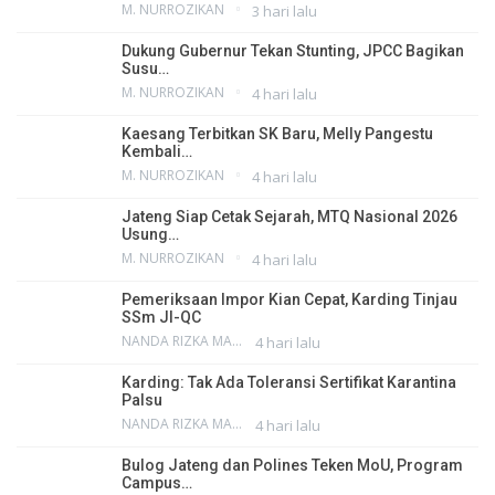
M. NURROZIKAN
3 hari lalu
Dukung Gubernur Tekan Stunting, JPCC Bagikan
Susu…
M. NURROZIKAN
4 hari lalu
Kaesang Terbitkan SK Baru, Melly Pangestu
Kembali…
M. NURROZIKAN
4 hari lalu
Jateng Siap Cetak Sejarah, MTQ Nasional 2026
Usung…
M. NURROZIKAN
4 hari lalu
Pemeriksaan Impor Kian Cepat, Karding Tinjau
SSm JI-QC
NANDA RIZKA MAHENDRA
4 hari lalu
Karding: Tak Ada Toleransi Sertifikat Karantina
Palsu
NANDA RIZKA MAHENDRA
4 hari lalu
Bulog Jateng dan Polines Teken MoU, Program
Campus…