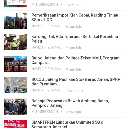
M. NURROZIKAN
5 jam lalu
Pemeriksaan Impor Kian Cepat, Karding Tinjau
SSm JI-QC
NANDA RIZKA MAHENDRA
6 jam lalu
Karding: Tak Ada Toleransi Sertifikat Karantina
Palsu
NANDA RIZKA MAHENDRA
7 jam lalu
Bulog Jateng dan Polines Teken MoU, Program
Campus…
NANDA RIZKA MAHENDRA
9 jam lalu
BULOG Jateng Pastikan Stok Beras Aman, SPHP
dan Premium…
NANDA RIZKA MAHENDRA
1 hari lalu
Belanja Pegawai di Bawah Ambang Batas,
Pemprov Jateng…
M. NURROZIKAN
1 hari lalu
SMARTFREN Luncurkan Unlimited 5G di
Semarang, Internet…