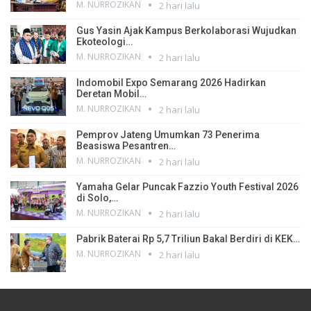
M. NURROZIKAN
2 hari lalu
Gus Yasin Ajak Kampus Berkolaborasi Wujudkan
Ekoteologi…
M. NURROZIKAN
2 hari lalu
Indomobil Expo Semarang 2026 Hadirkan
Deretan Mobil…
M. NURROZIKAN
2 hari lalu
Pemprov Jateng Umumkan 73 Penerima
Beasiswa Pesantren…
M. NURROZIKAN
2 hari lalu
Yamaha Gelar Puncak Fazzio Youth Festival 2026
di Solo,…
M. NURROZIKAN
2 hari lalu
Pabrik Baterai Rp 5,7 Triliun Bakal Berdiri di KEK…
M. NURROZIKAN
2 hari lalu