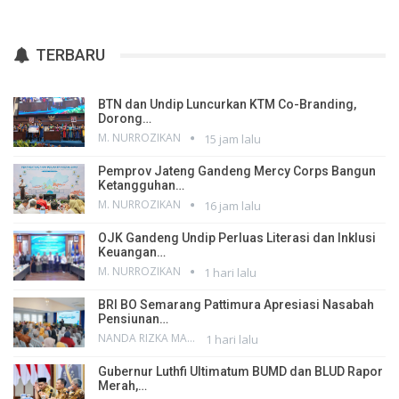
TERBARU
BTN dan Undip Luncurkan KTM Co-Branding,
Dorong…
M. NURROZIKAN
15 jam lalu
Pemprov Jateng Gandeng Mercy Corps Bangun
Ketangguhan…
M. NURROZIKAN
16 jam lalu
OJK Gandeng Undip Perluas Literasi dan Inklusi
Keuangan…
M. NURROZIKAN
1 hari lalu
BRI BO Semarang Pattimura Apresiasi Nasabah
Pensiunan…
NANDA RIZKA MAHENDRA
1 hari lalu
Gubernur Luthfi Ultimatum BUMD dan BLUD Rapor
Merah,…