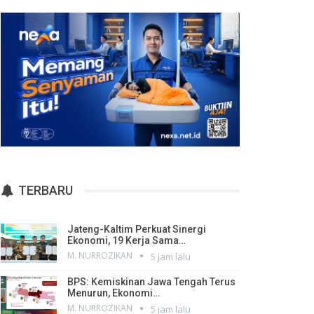
TERBARU
Jateng-Kaltim Perkuat Sinergi
Ekonomi, 19 Kerja Sama…
M. NURROZIKAN
5 jam lalu
BPS: Kemiskinan Jawa Tengah Terus
Menurun, Ekonomi…
M. NURROZIKAN
5 jam lalu