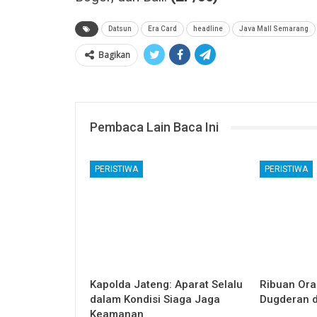
Datsun
Era Card
headline
Java Mall Semarang
Bagikan
Pembaca Lain Baca Ini
PERISTIWA
PERISTIWA
Kapolda Jateng: Aparat Selalu
Ribuan Ora
dalam Kondisi Siaga Jaga
Dugderan d
Keamanan