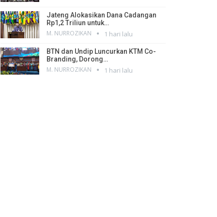
Jateng Alokasikan Dana Cadangan
Rp1,2 Triliun untuk…
M. NURROZIKAN
1 hari lalu
BTN dan Undip Luncurkan KTM Co-
Branding, Dorong…
M. NURROZIKAN
1 hari lalu