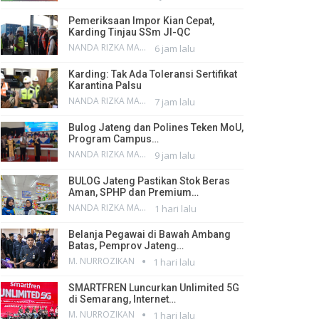
Pemeriksaan Impor Kian Cepat,
Karding Tinjau SSm JI-QC
NANDA RIZKA MAHENDRA
6 jam lalu
Karding: Tak Ada Toleransi Sertifikat
Karantina Palsu
NANDA RIZKA MAHENDRA
7 jam lalu
Bulog Jateng dan Polines Teken MoU,
Program Campus…
NANDA RIZKA MAHENDRA
9 jam lalu
BULOG Jateng Pastikan Stok Beras
Aman, SPHP dan Premium…
NANDA RIZKA MAHENDRA
1 hari lalu
Belanja Pegawai di Bawah Ambang
Batas, Pemprov Jateng…
M. NURROZIKAN
1 hari lalu
SMARTFREN Luncurkan Unlimited 5G
di Semarang, Internet…
M. NURROZIKAN
1 hari lalu