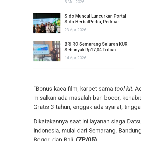
8 Mei 2026
Sido Muncul Luncurkan Portal
Sido HerbalPedia, Perkuat…
23 Apr 2026
BRI RO Semarang Saluran KUR
Sebanyak Rp17,04 Triliun
14 Apr 2026
“Bonus kaca film, karpet sama
tool kit
. A
misalkan ada masalah ban bocor, kehabis
Gratis 3 tahun, enggak ada syarat, tinggal
Dikatakannya saat ini layanan siaga Datsu
Indonesia, mulai dari Semarang, Bandung
Bogor, dan Bali.
(ZP/05)