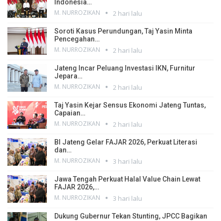
Indonesia…
M. NURROZIKAN
2 hari lalu
Soroti Kasus Perundungan, Taj Yasin Minta
Pencegahan…
M. NURROZIKAN
2 hari lalu
Jateng Incar Peluang Investasi IKN, Furnitur
Jepara…
M. NURROZIKAN
2 hari lalu
Taj Yasin Kejar Sensus Ekonomi Jateng Tuntas,
Capaian…
M. NURROZIKAN
2 hari lalu
BI Jateng Gelar FAJAR 2026, Perkuat Literasi
dan…
M. NURROZIKAN
3 hari lalu
Jawa Tengah Perkuat Halal Value Chain Lewat
FAJAR 2026,…
M. NURROZIKAN
3 hari lalu
Dukung Gubernur Tekan Stunting, JPCC Bagikan