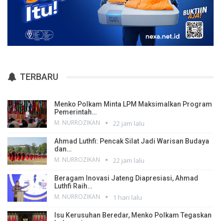
TERBARU
Menko Polkam Minta LPM Maksimalkan Program
Pemerintah…
M. NURROZIKAN
22 jam lalu
Ahmad Luthfi: Pencak Silat Jadi Warisan Budaya
dan…
M. NURROZIKAN
22 jam lalu
Beragam Inovasi Jateng Diapresiasi, Ahmad
Luthfi Raih…
M. NURROZIKAN
1 hari lalu
Isu Kerusuhan Beredar, Menko Polkam Tegaskan