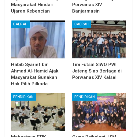
Masyarakat Hindari
Porwanas XIV
Ujaran Kebencian
Banjarmasin
DAERAH
DAERAH
Habib Syarief bin
Tim Futsal SIWO PWI
Ahmad Al-Hamid Ajak
Jateng Siap Berlaga di
Masyarakat Gunakan
Porwanas XIV Kalsel
Hak Pilih Pilkada
PENDIDIKAN
PENDIDIKAN
Mahasiswa FTIK
Orma Psikologi USM