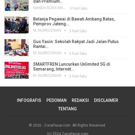
dan Premium…
NANDA RIZKA MAHENDRA
3 hari lalu
Belanja Pegawai di Bawah Ambang Batas,
Pemprov Jateng…
M. NURROZIKAN
3 hari lalu
Gus Yasin: Sekolah Rakyat Jadi Jalan Putus
Rantai…
M. NURROZIKAN
3 hari lalu
SMARTFREN Luncurkan Unlimited 5G di
Semarang, Internet…
M. NURROZIKAN
3 hari lalu
INFOGRAFIS
PEDOMAN
REDAKSI
DISCLAIMER
TENTANG
© 2026 - ZonaPasar.com. All Rights Reserved.
(c) 2024 ZonaPasar.com