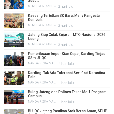
Susu…
M. NURROZIKAN
2 hari lalu
Kaesang Terbitkan SK Baru, Melly Pangestu
Kembali…
M. NURROZIKAN
2 hari lalu
Jateng Siap Cetak Sejarah, MTQ Nasional 2026
Usung…
M. NURROZIKAN
2 hari lalu
Pemeriksaan Impor Kian Cepat, Karding Tinjau
SSm JI-QC
NANDA RIZKA MAHENDRA
3 hari lalu
Karding: Tak Ada Toleransi Sertifikat Karantina
Palsu
NANDA RIZKA MAHENDRA
3 hari lalu
Bulog Jateng dan Polines Teken MoU, Program
Campus…
NANDA RIZKA MAHENDRA
3 hari lalu
BULOG Jateng Pastikan Stok Beras Aman, SPHP