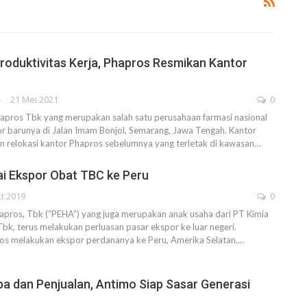
roduktivitas Kerja, Phapros Resmikan Kantor
AHENDRA
21 Mei 2021
0
pros Tbk yang merupakan salah satu perusahaan farmasi nasional
r barunya di Jalan Imam Bonjol, Semarang, Jawa Tengah. Kantor
n relokasi kantor Phapros sebelumnya yang terletak di kawasan
…
i Ekspor Obat TBC ke Peru
t 2019
0
apros, Tbk (“PEHA”) yang juga merupakan anak usaha dari PT Kimia
Tbk, terus melakukan perluasan pasar ekspor ke luar negeri.
os melakukan ekspor perdananya ke Peru, Amerika Selatan,…
a dan Penjualan, Antimo Siap Sasar Generasi