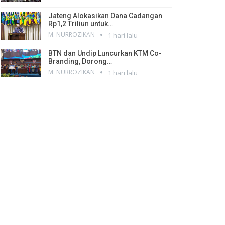
Jateng Alokasikan Dana Cadangan
Rp1,2 Triliun untuk…
M. NURROZIKAN
1 hari lalu
BTN dan Undip Luncurkan KTM Co-
Branding, Dorong…
M. NURROZIKAN
1 hari lalu