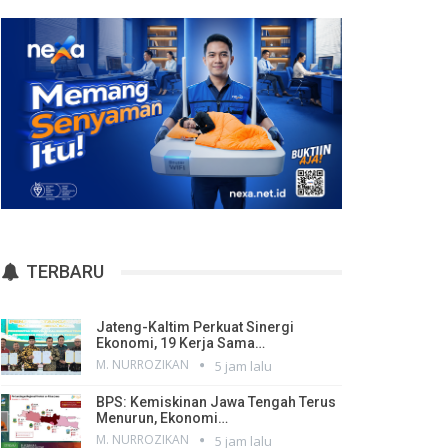
TERBARU
Jateng-Kaltim Perkuat Sinergi
Ekonomi, 19 Kerja Sama…
M. NURROZIKAN
5 jam lalu
BPS: Kemiskinan Jawa Tengah Terus
Menurun, Ekonomi…
M. NURROZIKAN
5 jam lalu