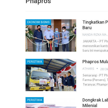
Phapros
Tingkatkan P
EKONOMI BISNIS
Baru
NANDA RIZKA M
JAKARTA – PT Pha
meresmikan kanto
baru ini merupaka
Phapros Mula
PERISTIWA
ATHARIS
28 Ok
Semarang - PT Ph
Farma (Persero), 
Teranyar, Phampr
Dongkrak Lab
PERISTIWA
Milenial