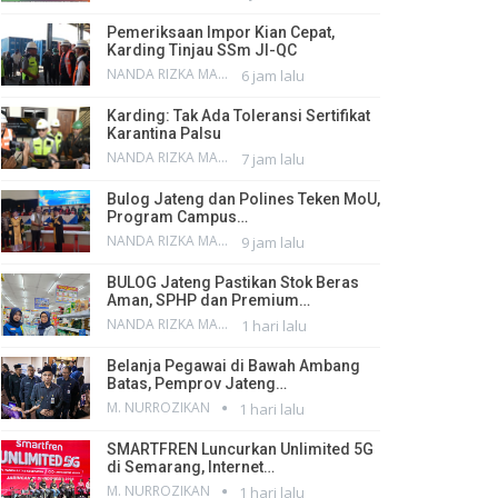
Pemeriksaan Impor Kian Cepat,
Karding Tinjau SSm JI-QC
NANDA RIZKA MAHENDRA
6 jam lalu
Karding: Tak Ada Toleransi Sertifikat
Karantina Palsu
NANDA RIZKA MAHENDRA
7 jam lalu
Bulog Jateng dan Polines Teken MoU,
Program Campus…
NANDA RIZKA MAHENDRA
9 jam lalu
BULOG Jateng Pastikan Stok Beras
Aman, SPHP dan Premium…
NANDA RIZKA MAHENDRA
1 hari lalu
Belanja Pegawai di Bawah Ambang
Batas, Pemprov Jateng…
M. NURROZIKAN
1 hari lalu
SMARTFREN Luncurkan Unlimited 5G
di Semarang, Internet…
M. NURROZIKAN
1 hari lalu