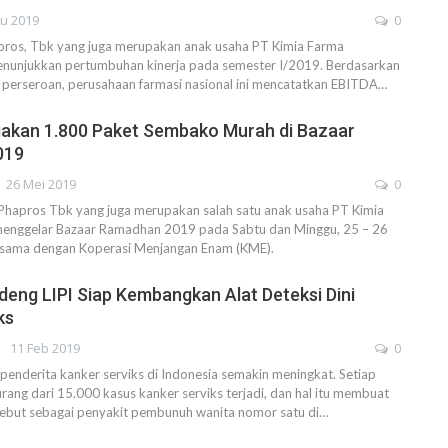
gu 2019
0
apros, Tbk yang juga merupakan anak usaha PT Kimia Farma
menunjukkan pertumbuhan kinerja pada semester I/2019. Berdasarkan
 perseroan, perusahaan farmasi nasional ini mencatatkan EBITDA…
iakan 1.800 Paket Sembako Murah di Bazaar
019
26 Mei 2019
0
apros Tbk yang juga merupakan salah satu anak usaha PT Kimia
menggelar Bazaar Ramadhan 2019 pada Sabtu dan Minggu, 25 – 26
sama dengan Koperasi Menjangan Enam (KME).
eng LIPI Siap Kembangkan Alat Deteksi Dini
ks
11 Feb 2019
0
nderita kanker serviks di Indonesia semakin meningkat. Setiap
urang dari 15.000 kasus kanker serviks terjadi, dan hal itu membuat
isebut sebagai penyakit pembunuh wanita nomor satu di…