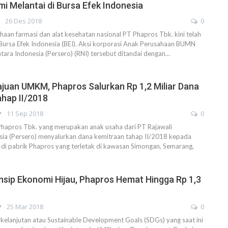
i Melantai di Bursa Efek Indonesia
26 Des 2018
0
an farmasi dan alat kesehatan nasional PT Phapros Tbk. kini telah
 Bursa Efek Indonesia (BEI). Aksi korporasi Anak Perusahaan BUMN
tara Indonesia (Persero) (RNI) tersebut ditandai dengan…
uan UMKM, Phapros Salurkan Rp 1,2 Miliar Dana
hap II/2018
11 Sep 2018
0
pros Tbk. yang merupakan anak usaha dari PT Rajawali
sia (Persero) menyalurkan dana kemitraan tahap II/2018 kepada
ini di pabrik Phapros yang terletak di kawasan Simongan, Semarang,
nsip Ekonomi Hijau, Phapros Hemat Hingga Rp 1,3
25 Mar 2018
0
elanjutan atau Sustainable Development Goals (SDGs) yang saat ini