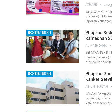
ATHARIS
23 A
Jakarta, – PT Ph
(Persero) Tbk., 
laporan keuangan
Phapros Sed
EKONOMI BISNIS
Ramadhan 2
ALI NASHOKHA
SEMARANG - PT Ph
Farma (Persero) 
Mei 2019 bekerja
Phapros Gand
EKONOMI BISNIS
Kanker Servi
AINUN NAFISAH
JAKARTA- Angka pe
tahunnya, tidak k
kanker serviks d