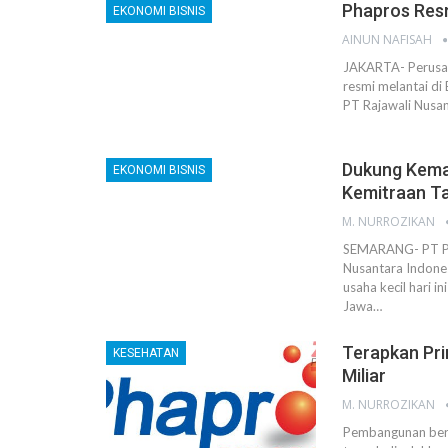
Phapros Resm
EKONOMI BISNIS
AINUN NAFISAH
JAKARTA- Perusaha
resmi melantai di
PT Rajawali Nusan
Dukung Kemaj
EKONOMI BISNIS
Kemitraan Ta
M. NURROZIKAN
SEMARANG- PT Pha
Nusantara Indone
usaha kecil hari 
Jawa…
Terapkan Pri
KESEHATAN
Miliar
M. NURROZIKAN
Pembangunan berk