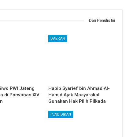
Dari Penulis Ini
DAERAH
Siwo PWI Jateng
Habib Syarief bin Ahmad Al-
ga di Porwanas XIV
Hamid Ajak Masyarakat
in
Gunakan Hak Pilih Pilkada
PENDIDIKAN