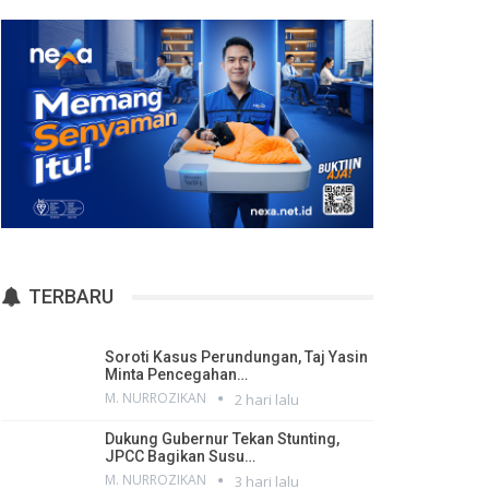
TERBARU
Soroti Kasus Perundungan, Taj Yasin
Minta Pencegahan…
M. NURROZIKAN
2 hari lalu
Dukung Gubernur Tekan Stunting,
JPCC Bagikan Susu…
M. NURROZIKAN
3 hari lalu