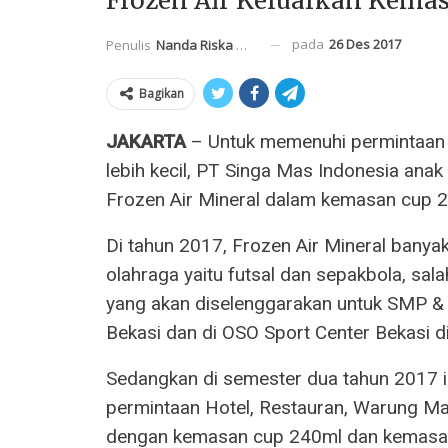
Frozen Air Keluarkan Kemas
pada
26 Des 2017
Penulis
Nanda Riska Mahendra
Bagikan
JAKARTA
– Untuk memenuhi permintaan
lebih kecil, PT Singa Mas Indonesia an
Frozen Air Mineral dalam kemasan cup 
Di tahun 2017, Frozen Air Mineral bany
olahraga yaitu futsal dan sepakbola, sal
yang akan diselenggarakan untuk SMP & 
Bekasi dan di OSO Sport Center Bekasi 
Sedangkan di semester dua tahun 2017 i
permintaan Hotel, Restauran, Warung M
dengan kemasan cup 240ml dan kemasan