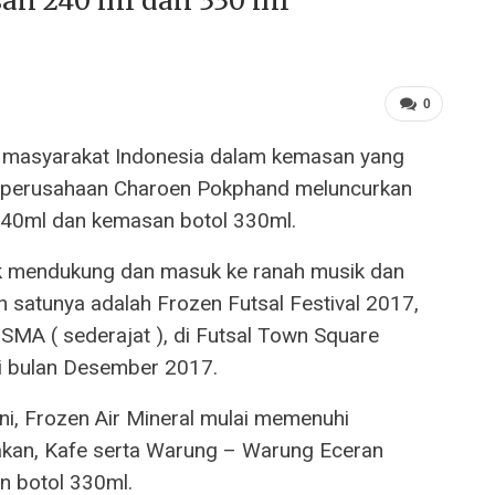
an 240 ml dan 330 ml
0
 masyarakat Indonesia dalam kemasan yang
ak perusahaan Charoen Pokphand meluncurkan
240ml dan kemasan botol 330ml.
ak mendukung dan masuk ke ranah musik dan
ah satunya adalah Frozen Futsal Festival 2017,
SMA ( sederajat ), di Futsal Town Square
di bulan Desember 2017.
ni, Frozen Air Mineral mulai memenuhi
akan, Kafe serta Warung – Warung Eceran
 botol 330ml.