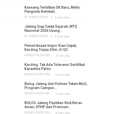
Kaesang Terbitkan SK Baru, Melly
Pangestu Kembali…
M. NURROZIKAN
3 hari lalu
Jateng Siap Cetak Sejarah, MTQ
Nasional 2026 Usung…
M. NURROZIKAN
3 hari lalu
Pemeriksaan Impor Kian Cepat,
Karding Tinjau SSm JI-QC
NANDA RIZKA MAHENDRA
3 hari lalu
Karding: Tak Ada Toleransi Sertifikat
Karantina Palsu
NANDA RIZKA MAHENDRA
3 hari lalu
Bulog Jateng dan Polines Teken MoU,
Program Campus…
NANDA RIZKA MAHENDRA
3 hari lalu
BULOG Jateng Pastikan Stok Beras
Aman, SPHP dan Premium…
NANDA RIZKA MAHENDRA
4 hari lalu