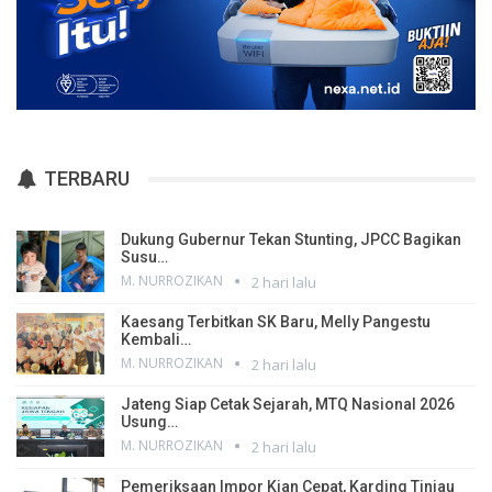
TERBARU
Dukung Gubernur Tekan Stunting, JPCC Bagikan
Susu…
M. NURROZIKAN
2 hari lalu
Kaesang Terbitkan SK Baru, Melly Pangestu
Kembali…
M. NURROZIKAN
2 hari lalu
Jateng Siap Cetak Sejarah, MTQ Nasional 2026
Usung…
M. NURROZIKAN
2 hari lalu
Pemeriksaan Impor Kian Cepat, Karding Tinjau