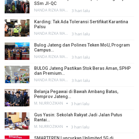
SSm JI-QC
NANDA RIZKA MAHENDRA
3 hari lalu
Karding: Tak Ada Toleransi Sertifikat Karantina
Palsu
NANDA RIZKA MAHENDRA
3 hari lalu
Bulog Jateng dan Polines Teken MoU, Program
Campus…
NANDA RIZKA MAHENDRA
3 hari lalu
BULOG Jateng Pastikan Stok Beras Aman, SPHP
dan Premium…
NANDA RIZKA MAHENDRA
3 hari lalu
Belanja Pegawai di Bawah Ambang Batas,
Pemprov Jateng…
M. NURROZIKAN
3 hari lalu
Gus Yasin: Sekolah Rakyat Jadi Jalan Putus
Rantai…
M. NURROZIKAN
3 hari lalu
SMARTFREN Luncurkan Unlimited 5G di