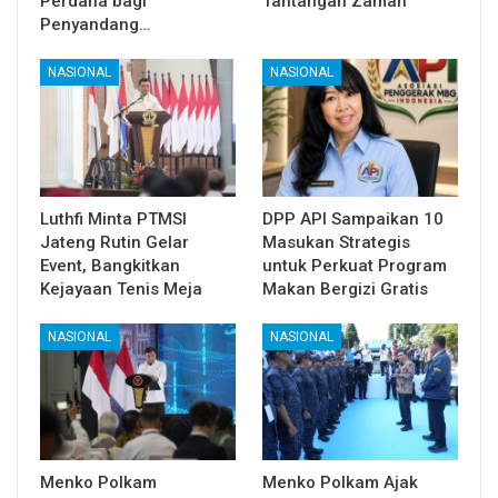
Perdana bagi
Tantangan Zaman
Penyandang…
NASIONAL
NASIONAL
Luthfi Minta PTMSI
DPP API Sampaikan 10
Jateng Rutin Gelar
Masukan Strategis
Event, Bangkitkan
untuk Perkuat Program
Kejayaan Tenis Meja
Makan Bergizi Gratis
NASIONAL
NASIONAL
Menko Polkam
Menko Polkam Ajak