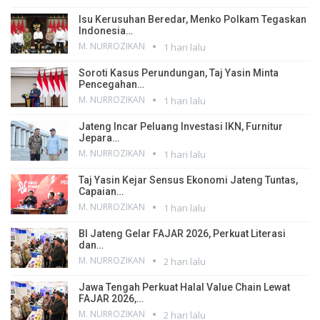
Isu Kerusuhan Beredar, Menko Polkam Tegaskan
Indonesia…
M. NURROZIKAN
1 hari lalu
Soroti Kasus Perundungan, Taj Yasin Minta
Pencegahan…
M. NURROZIKAN
1 hari lalu
Jateng Incar Peluang Investasi IKN, Furnitur
Jepara…
M. NURROZIKAN
1 hari lalu
Taj Yasin Kejar Sensus Ekonomi Jateng Tuntas,
Capaian…
M. NURROZIKAN
1 hari lalu
BI Jateng Gelar FAJAR 2026, Perkuat Literasi
dan…
M. NURROZIKAN
2 hari lalu
Jawa Tengah Perkuat Halal Value Chain Lewat
FAJAR 2026,…
M. NURROZIKAN
2 hari lalu