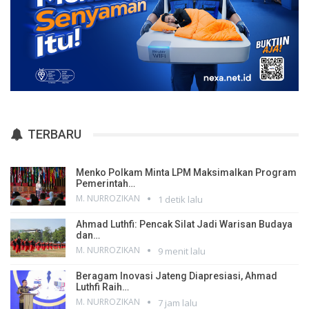
TERBARU
Menko Polkam Minta LPM Maksimalkan Program
Pemerintah…
M. NURROZIKAN
1 detik lalu
Ahmad Luthfi: Pencak Silat Jadi Warisan Budaya
dan…
M. NURROZIKAN
9 menit lalu
Beragam Inovasi Jateng Diapresiasi, Ahmad
Luthfi Raih…
M. NURROZIKAN
7 jam lalu