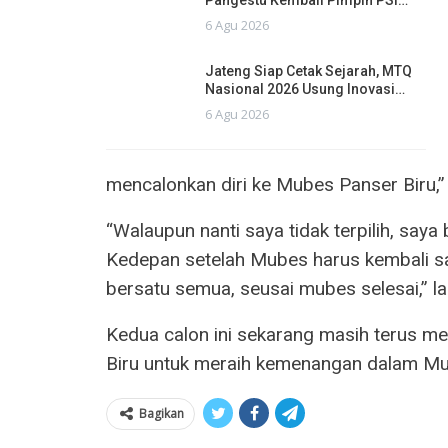
Pangestu Kembali Pimpin PSI…
6 Agu 2026
Jateng Siap Cetak Sejarah, MTQ
Nasional 2026 Usung Inovasi…
6 Agu 2026
mencalonkan diri ke Mubes Panser Biru,”
“Walaupun nanti saya tidak terpilih, saya
Kedepan setelah Mubes harus kembali sat
bersatu semua, seusai mubes selesai,” la
Kedua calon ini sekarang masih terus me
Biru untuk meraih kemenangan dalam M
Bagikan