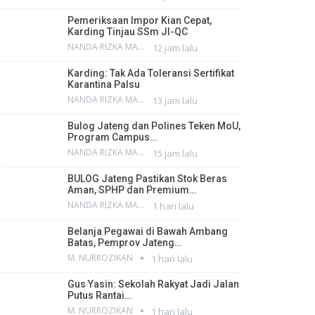
Pemeriksaan Impor Kian Cepat,
Karding Tinjau SSm JI-QC
NANDA RIZKA MAHENDRA
12 jam lalu
Karding: Tak Ada Toleransi Sertifikat
Karantina Palsu
NANDA RIZKA MAHENDRA
13 jam lalu
Bulog Jateng dan Polines Teken MoU,
Program Campus…
NANDA RIZKA MAHENDRA
15 jam lalu
BULOG Jateng Pastikan Stok Beras
Aman, SPHP dan Premium…
NANDA RIZKA MAHENDRA
1 hari lalu
Belanja Pegawai di Bawah Ambang
Batas, Pemprov Jateng…
M. NURROZIKAN
1 hari lalu
Gus Yasin: Sekolah Rakyat Jadi Jalan
Putus Rantai…
M. NURROZIKAN
1 hari lalu