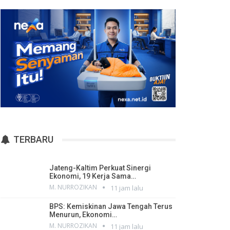
TERBARU
Jateng-Kaltim Perkuat Sinergi
Ekonomi, 19 Kerja Sama…
M. NURROZIKAN
11 jam lalu
BPS: Kemiskinan Jawa Tengah Terus
Menurun, Ekonomi…
M. NURROZIKAN
11 jam lalu