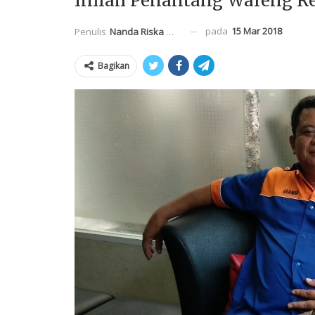
Inilah Penantang Wareng R
pada
15 Mar 2018
Penulis
Nanda Riska Mahendra
Bagikan