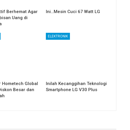
ktif Berhemat Agar
Ini…Mesin Cuci 67 Watt LG
bisan Uang di
a
ELEKTRONIK
r Hometech Global
Inilah Kecanggihan Teknologi
Diskon Besar dan
Smartphone LG V30 Plus
iah