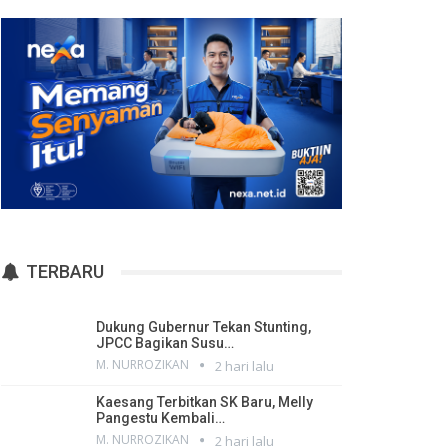
TERBARU
Dukung Gubernur Tekan Stunting,
JPCC Bagikan Susu…
M. NURROZIKAN
2 hari lalu
Kaesang Terbitkan SK Baru, Melly
Pangestu Kembali…
M. NURROZIKAN
2 hari lalu