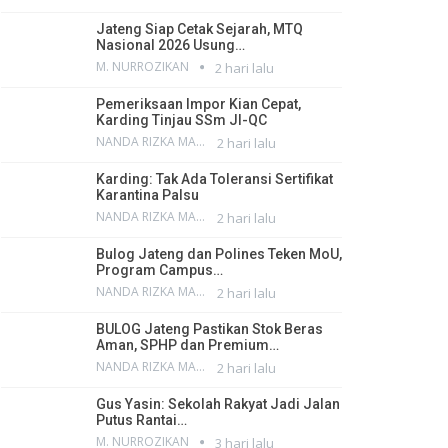
Jateng Siap Cetak Sejarah, MTQ
Nasional 2026 Usung…
M. NURROZIKAN
2 hari lalu
Pemeriksaan Impor Kian Cepat,
Karding Tinjau SSm JI-QC
NANDA RIZKA MAHENDRA
2 hari lalu
Karding: Tak Ada Toleransi Sertifikat
Karantina Palsu
NANDA RIZKA MAHENDRA
2 hari lalu
Bulog Jateng dan Polines Teken MoU,
Program Campus…
NANDA RIZKA MAHENDRA
2 hari lalu
BULOG Jateng Pastikan Stok Beras
Aman, SPHP dan Premium…
NANDA RIZKA MAHENDRA
2 hari lalu
Gus Yasin: Sekolah Rakyat Jadi Jalan
Putus Rantai…
M. NURROZIKAN
3 hari lalu