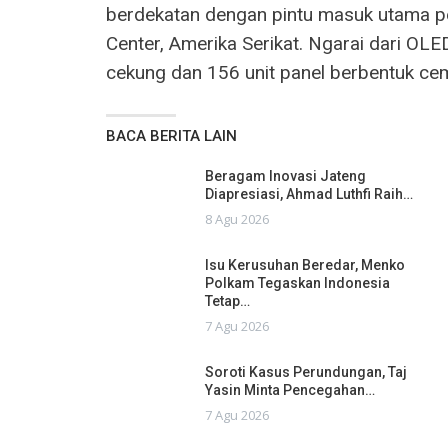
berdekatan dengan pintu masuk utama pe
Center, Amerika Serikat. Ngarai dari OLED
cekung dan 156 unit panel berbentuk c
BACA BERITA LAIN
Beragam Inovasi Jateng
Diapresiasi, Ahmad Luthfi Raih…
8 Agu 2026
Isu Kerusuhan Beredar, Menko
Polkam Tegaskan Indonesia
Tetap…
7 Agu 2026
Soroti Kasus Perundungan, Taj
Yasin Minta Pencegahan…
7 Agu 2026