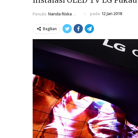
Instalasi OLED TV LG Pukau
pada
12 Jan 2018
Penulis
Nanda Riska Mahendra
Bagikan