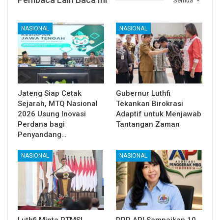
Semua
NASIONAL
NASIONAL
Jateng Siap Cetak
Gubernur Luthfi
Sejarah, MTQ Nasional
Tekankan Birokrasi
2026 Usung Inovasi
Adaptif untuk Menjawab
Perdana bagi
Tantangan Zaman
Penyandang…
NASIONAL
NASIONAL
Luthfi Minta PTMSI
DPP API Sampaikan 10