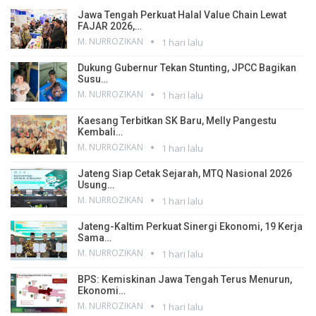
Jawa Tengah Perkuat Halal Value Chain Lewat
FAJAR 2026,…
M. NURROZIKAN
1 hari lalu
Dukung Gubernur Tekan Stunting, JPCC Bagikan
Susu…
M. NURROZIKAN
1 hari lalu
Kaesang Terbitkan SK Baru, Melly Pangestu
Kembali…
M. NURROZIKAN
1 hari lalu
Jateng Siap Cetak Sejarah, MTQ Nasional 2026
Usung…
M. NURROZIKAN
1 hari lalu
Jateng-Kaltim Perkuat Sinergi Ekonomi, 19 Kerja
Sama…
M. NURROZIKAN
1 hari lalu
BPS: Kemiskinan Jawa Tengah Terus Menurun,
Ekonomi…
M. NURROZIKAN
1 hari lalu