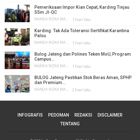
Pemeriksaan Impor Kian Cepat, Karding Tinjau
SSm JI-QC
NANDA RIZKA MAHENDRA
1 hari lalu
Karding: Tak Ada Toleransi Sertifikat Karantina
Palsu
NANDA RIZKA MAHENDRA
1 hari lalu
Bulog Jateng dan Polines Teken MoU, Program
Campus…
NANDA RIZKA MAHENDRA
1 hari lalu
BULOG Jateng Pastikan Stok Beras Aman, SPHP
dan Premium…
NANDA RIZKA MAHENDRA
2 hari lalu
INFOGRAFIS
PEDOMAN
REDAKSI
DISCLAIMER
TENTANG