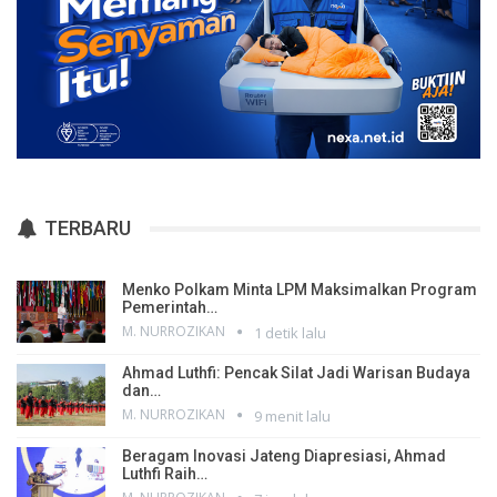
TERBARU
Menko Polkam Minta LPM Maksimalkan Program
Pemerintah…
M. NURROZIKAN
1 detik lalu
Ahmad Luthfi: Pencak Silat Jadi Warisan Budaya
dan…
M. NURROZIKAN
9 menit lalu
Beragam Inovasi Jateng Diapresiasi, Ahmad
Luthfi Raih…