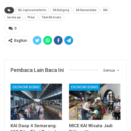
KA Joglosemarkerto
KA Kaligung
KA Kamandaka
KAI
kereta api
Pt kai
Tiket KA Gratis
0
Bagikan
Pembaca Lain Baca Ini
Semua
EKONOMI BISNIS
EKONOMI BISNIS
KAI Daop 4 Semarang:
MICE KAI Wisata Jadi