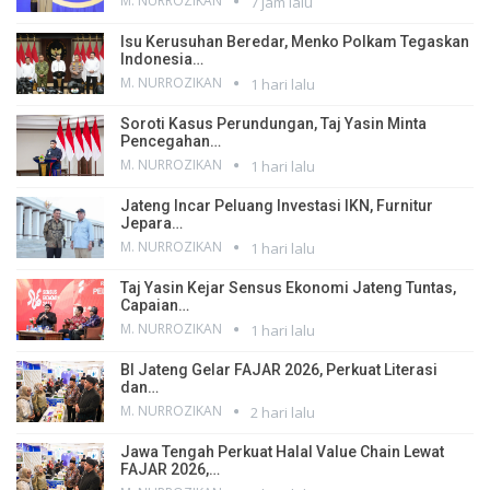
M. NURROZIKAN
7 jam lalu
Isu Kerusuhan Beredar, Menko Polkam Tegaskan
Indonesia…
M. NURROZIKAN
1 hari lalu
Soroti Kasus Perundungan, Taj Yasin Minta
Pencegahan…
M. NURROZIKAN
1 hari lalu
Jateng Incar Peluang Investasi IKN, Furnitur
Jepara…
M. NURROZIKAN
1 hari lalu
Taj Yasin Kejar Sensus Ekonomi Jateng Tuntas,
Capaian…
M. NURROZIKAN
1 hari lalu
BI Jateng Gelar FAJAR 2026, Perkuat Literasi
dan…
M. NURROZIKAN
2 hari lalu
Jawa Tengah Perkuat Halal Value Chain Lewat
FAJAR 2026,…