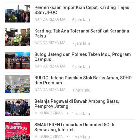
Pemeriksaan Impor Kian Cepat, Karding Tinjau
SSm JI-QC
NANDA RIZKA MAHENDRA
6 jam lalu
Karding: Tak Ada Toleransi Sertifikat Karantina
Palsu
NANDA RIZKA MAHENDRA
7 jam lalu
Bulog Jateng dan Polines Teken MoU, Program
Campus…
NANDA RIZKA MAHENDRA
9 jam lalu
BULOG Jateng Pastikan Stok Beras Aman, SPHP
dan Premium…
NANDA RIZKA MAHENDRA
1 hari lalu
Belanja Pegawai di Bawah Ambang Batas,
Pemprov Jateng…
M. NURROZIKAN
1 hari lalu
SMARTFREN Luncurkan Unlimited 5G di
Semarang, Internet…
M. NURROZIKAN
1 hari lalu