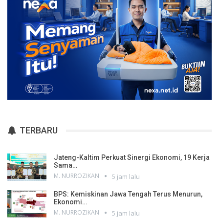
TERBARU
Jateng-Kaltim Perkuat Sinergi Ekonomi, 19 Kerja
Sama…
M. NURROZIKAN
5 jam lalu
BPS: Kemiskinan Jawa Tengah Terus Menurun,
Ekonomi…
M. NURROZIKAN
5 jam lalu