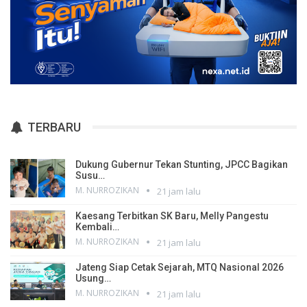
TERBARU
Dukung Gubernur Tekan Stunting, JPCC Bagikan
Susu…
M. NURROZIKAN
21 jam lalu
Kaesang Terbitkan SK Baru, Melly Pangestu
Kembali…
M. NURROZIKAN
21 jam lalu
Jateng Siap Cetak Sejarah, MTQ Nasional 2026
Usung…
M. NURROZIKAN
21 jam lalu