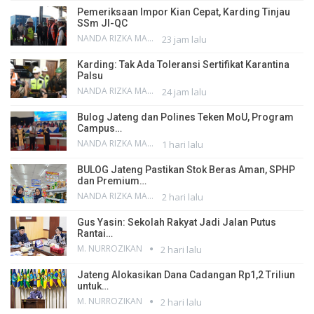
Pemeriksaan Impor Kian Cepat, Karding Tinjau
SSm JI-QC
NANDA RIZKA MAHENDRA
23 jam lalu
Karding: Tak Ada Toleransi Sertifikat Karantina
Palsu
NANDA RIZKA MAHENDRA
24 jam lalu
Bulog Jateng dan Polines Teken MoU, Program
Campus…
NANDA RIZKA MAHENDRA
1 hari lalu
BULOG Jateng Pastikan Stok Beras Aman, SPHP
dan Premium…
NANDA RIZKA MAHENDRA
2 hari lalu
Gus Yasin: Sekolah Rakyat Jadi Jalan Putus
Rantai…
M. NURROZIKAN
2 hari lalu
Jateng Alokasikan Dana Cadangan Rp1,2 Triliun
untuk…
M. NURROZIKAN
2 hari lalu