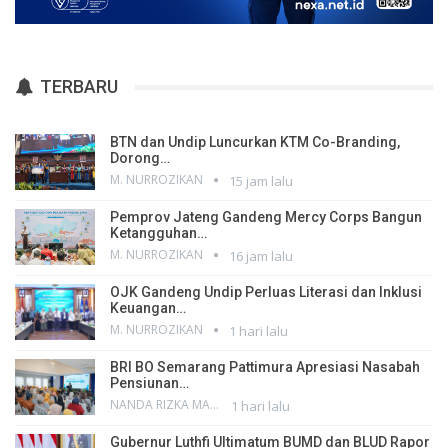
TERBARU
BTN dan Undip Luncurkan KTM Co-Branding,
Dorong…
M. NURROZIKAN
15 jam lalu
Pemprov Jateng Gandeng Mercy Corps Bangun
Ketangguhan…
M. NURROZIKAN
16 jam lalu
OJK Gandeng Undip Perluas Literasi dan Inklusi
Keuangan…
M. NURROZIKAN
1 hari lalu
BRI BO Semarang Pattimura Apresiasi Nasabah
Pensiunan…
NANDA RIZKA MAHENDRA
1 hari lalu
Gubernur Luthfi Ultimatum BUMD dan BLUD Rapor