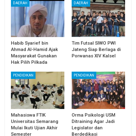
DAERAH
DAERAH
Habib Syarief bin
Tim Futsal SIWO PWI
Ahmad Al-Hamid Ajak
Jateng Siap Berlaga di
Masyarakat Gunakan
Porwanas XIV Kalsel
Hak Pilih Pilkada
PENDIDIKAN
PENDIDIKAN
Mahasiswa FTIK
Orma Psikologi USM
Universitas Semarang
Ditraining Agar Jadi
Mulai Ikuti Ujian Akhir
Legislator dan
Semester
Berdedikasi