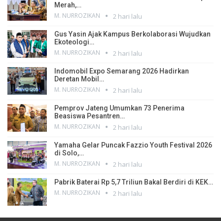
Merah,…
M. NURROZIKAN
2 hari lalu
Gus Yasin Ajak Kampus Berkolaborasi Wujudkan
Ekoteologi…
M. NURROZIKAN
2 hari lalu
Indomobil Expo Semarang 2026 Hadirkan
Deretan Mobil…
M. NURROZIKAN
2 hari lalu
Pemprov Jateng Umumkan 73 Penerima
Beasiswa Pesantren…
M. NURROZIKAN
2 hari lalu
Yamaha Gelar Puncak Fazzio Youth Festival 2026
di Solo,…
M. NURROZIKAN
2 hari lalu
Pabrik Baterai Rp 5,7 Triliun Bakal Berdiri di KEK…
M. NURROZIKAN
2 hari lalu