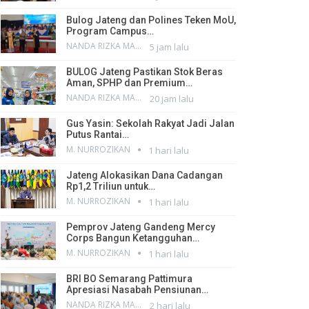
Bulog Jateng dan Polines Teken MoU,
Program Campus…
NANDA RIZKA MAHENDRA
5 jam lalu
BULOG Jateng Pastikan Stok Beras
Aman, SPHP dan Premium…
NANDA RIZKA MAHENDRA
20 jam lalu
Gus Yasin: Sekolah Rakyat Jadi Jalan
Putus Rantai…
M. NURROZIKAN
1 hari lalu
Jateng Alokasikan Dana Cadangan
Rp1,2 Triliun untuk…
M. NURROZIKAN
1 hari lalu
Pemprov Jateng Gandeng Mercy
Corps Bangun Ketangguhan…
M. NURROZIKAN
1 hari lalu
BRI BO Semarang Pattimura
Apresiasi Nasabah Pensiunan…
NANDA RIZKA MAHENDRA
2 hari lalu