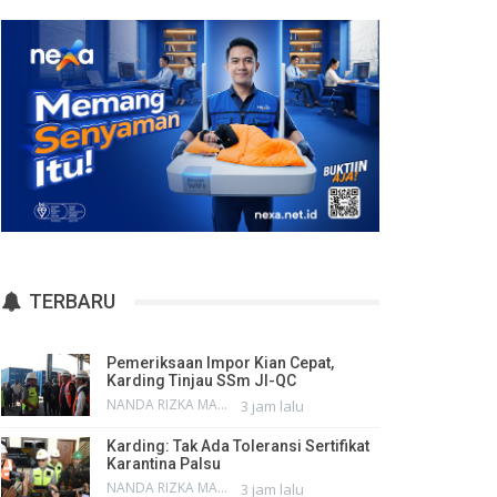
TERBARU
Pemeriksaan Impor Kian Cepat,
Karding Tinjau SSm JI-QC
NANDA RIZKA MAHENDRA
3 jam lalu
Karding: Tak Ada Toleransi Sertifikat
Karantina Palsu
NANDA RIZKA MAHENDRA
3 jam lalu