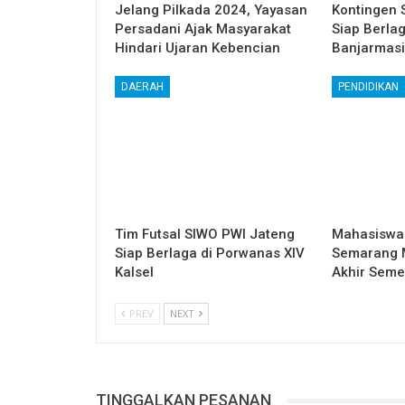
Jelang Pilkada 2024, Yayasan
Kontingen 
Persadani Ajak Masyarakat
Siap Berla
Hindari Ujaran Kebencian
Banjarmas
DAERAH
PENDIDIKAN
Tim Futsal SIWO PWI Jateng
Mahasiswa 
Siap Berlaga di Porwanas XIV
Semarang Mu
Kalsel
Akhir Seme
PREV
NEXT
TINGGALKAN PESANAN