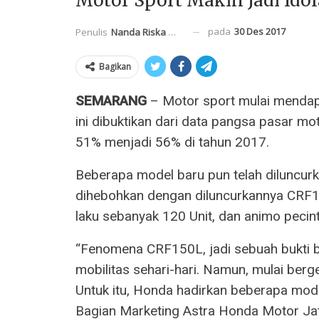
Motor Sport Makin Jadi Idol
pada
30 Des 2017
Penulis
Nanda Riska Mahendra
Bagikan
SEMARANG
– Motor sport mulai mendap
ini dibuktikan dari data pangsa pasar m
51% menjadi 56% di tahun 2017.
Beberapa model baru pun telah diluncurk
dihebohkan dengan diluncurkannya CRF1
laku sebanyak 120 Unit, dan animo pecint
“Fenomena CRF150L, jadi sebuah bukti b
mobilitas sehari-hari. Namun, mulai be
Untuk itu, Honda hadirkan beberapa mode
Bagian Marketing Astra Honda Motor Ja