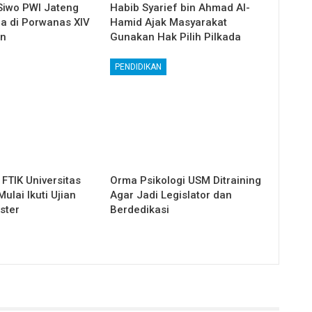
Siwo PWI Jateng
Habib Syarief bin Ahmad Al-
ga di Porwanas XIV
Hamid Ajak Masyarakat
in
Gunakan Hak Pilih Pilkada
PENDIDIKAN
FTIK Universitas
Orma Psikologi USM Ditraining
lai Ikuti Ujian
Agar Jadi Legislator dan
ster
Berdedikasi