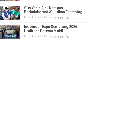
Gus Yasin Ajak Kampus
Berkolaborasi Wujudkan Ekoteologi…
M. NURROZIKAN
2 hari lalu
Indomobil Expo Semarang 2026
Hadirkan Deretan Mobil…
M. NURROZIKAN
2 hari lalu