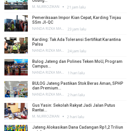
Usung…
M. NURROZIKAN
21 jam lalu
Pemeriksaan Impor Kian Cepat, Karding Tinjau
SSm JI-QC
NANDA RIZKA MAHENDRA
23 jam lalu
Karding: Tak Ada Toleransi Sertifikat Karantina
Palsu
NANDA RIZKA MAHENDRA
24 jam lalu
Bulog Jateng dan Polines Teken MoU, Program
Campus…
NANDA RIZKA MAHENDRA
1 hari lalu
BULOG Jateng Pastikan Stok Beras Aman, SPHP
dan Premium…
NANDA RIZKA MAHENDRA
2 hari lalu
Gus Yasin: Sekolah Rakyat Jadi Jalan Putus
Rantai…
M. NURROZIKAN
2 hari lalu
Jateng Alokasikan Dana Cadangan Rp1,2 Triliun