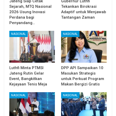
Jateng Siap Cetak
Gubernur Luthfi
Sejarah, MTQ Nasional
Tekankan Birokrasi
2026 Usung Inovasi
Adaptif untuk Menjawab
Perdana bagi
Tantangan Zaman
Penyandang…
NASIONAL
NASIONAL
Luthfi Minta PTMSI
DPP API Sampaikan 10
Jateng Rutin Gelar
Masukan Strategis
Event, Bangkitkan
untuk Perkuat Program
Kejayaan Tenis Meja
Makan Bergizi Gratis
NASIONAL
NASIONAL