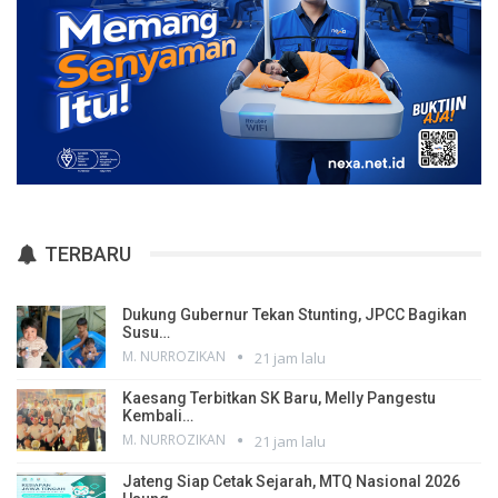
TERBARU
Dukung Gubernur Tekan Stunting, JPCC Bagikan
Susu…
M. NURROZIKAN
21 jam lalu
Kaesang Terbitkan SK Baru, Melly Pangestu
Kembali…
M. NURROZIKAN
21 jam lalu
Jateng Siap Cetak Sejarah, MTQ Nasional 2026