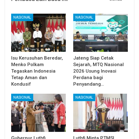
NASIONAL
NASIONAL
Isu Kerusuhan Beredar,
Jateng Siap Cetak
Menko Polkam
Sejarah, MTQ Nasional
Tegaskan Indonesia
2026 Usung Inovasi
Tetap Aman dan
Perdana bagi
Kondusif
Penyandang…
NASIONAL
NASIONAL
Gubernur Luthfi
Luthfi Minta PTMSI