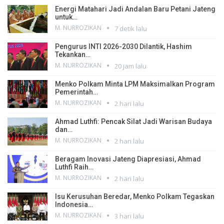
Energi Matahari Jadi Andalan Baru Petani Jateng
untuk…
M. NURROZIKAN
7 detik lalu
Pengurus INTI 2026-2030 Dilantik, Hashim
Tekankan…
M. NURROZIKAN
20 jam lalu
Menko Polkam Minta LPM Maksimalkan Program
Pemerintah…
M. NURROZIKAN
2 hari lalu
Ahmad Luthfi: Pencak Silat Jadi Warisan Budaya
dan…
M. NURROZIKAN
2 hari lalu
Beragam Inovasi Jateng Diapresiasi, Ahmad
Luthfi Raih…
M. NURROZIKAN
2 hari lalu
Isu Kerusuhan Beredar, Menko Polkam Tegaskan
Indonesia…
M. NURROZIKAN
3 hari lalu