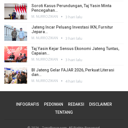
Soroti Kasus Perundungan, Taj Yasin Minta
Pencegahan…
M. NURROZIKAN
3 hari lalu
Jateng Incar Peluang Investasi IKN, Furnitur
Jepara…
M. NURROZIKAN
3 hari lalu
Taj Yasin Kejar Sensus Ekonomi Jateng Tuntas,
Capaian…
M. NURROZIKAN
3 hari lalu
BI Jateng Gelar FAJAR 2026, Perkuat Literasi
dan…
M. NURROZIKAN
4 hari lalu
INFOGRAFIS
PEDOMAN
REDAKSI
DISCLAIMER
TENTANG