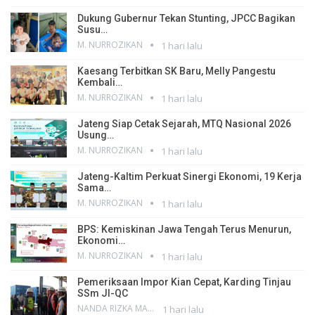
Dukung Gubernur Tekan Stunting, JPCC Bagikan
Susu…
M. NURROZIKAN
1 hari lalu
Kaesang Terbitkan SK Baru, Melly Pangestu
Kembali…
M. NURROZIKAN
1 hari lalu
Jateng Siap Cetak Sejarah, MTQ Nasional 2026
Usung…
M. NURROZIKAN
1 hari lalu
Jateng-Kaltim Perkuat Sinergi Ekonomi, 19 Kerja
Sama…
M. NURROZIKAN
1 hari lalu
BPS: Kemiskinan Jawa Tengah Terus Menurun,
Ekonomi…
M. NURROZIKAN
1 hari lalu
Pemeriksaan Impor Kian Cepat, Karding Tinjau
SSm JI-QC
NANDA RIZKA MAHENDRA
1 hari lalu