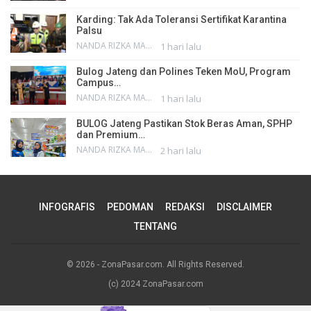
Karding: Tak Ada Toleransi Sertifikat Karantina
Palsu
NANDA RIZKA MAHENDRA
1 hari lalu
Bulog Jateng dan Polines Teken MoU, Program
Campus…
NANDA RIZKA MAHENDRA
1 hari lalu
BULOG Jateng Pastikan Stok Beras Aman, SPHP
dan Premium…
NANDA RIZKA MAHENDRA
2 hari lalu
INFOGRAFIS
PEDOMAN
REDAKSI
DISCLAIMER
TENTANG
© 2026 - ZonaPasar.com. All Rights Reserved.
(c) 2024 ZonaPasar.com