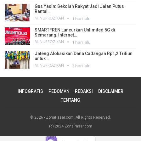
Gus Yasin: Sekolah Rakyat Jadi Jalan Putus
Rantai…
M. NURROZIKAN
1 hari lalu
SMARTFREN Luncurkan Unlimited 5G di
Semarang, Internet…
M. NURROZIKAN
1 hari lalu
Jateng Alokasikan Dana Cadangan Rp1,2 Triliun
untuk…
M. NURROZIKAN
2 hari lalu
INFOGRAFIS
PEDOMAN
REDAKSI
DISCLAIMER
TENTANG
© 2026 - ZonaPasar.com. All Rights Reserved.
(c) 2024 ZonaPasar.com