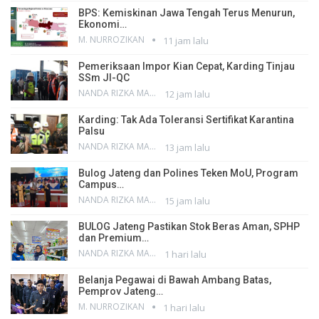
BPS: Kemiskinan Jawa Tengah Terus Menurun,
Ekonomi…
M. NURROZIKAN
11 jam lalu
Pemeriksaan Impor Kian Cepat, Karding Tinjau
SSm JI-QC
NANDA RIZKA MAHENDRA
12 jam lalu
Karding: Tak Ada Toleransi Sertifikat Karantina
Palsu
NANDA RIZKA MAHENDRA
13 jam lalu
Bulog Jateng dan Polines Teken MoU, Program
Campus…
NANDA RIZKA MAHENDRA
15 jam lalu
BULOG Jateng Pastikan Stok Beras Aman, SPHP
dan Premium…
NANDA RIZKA MAHENDRA
1 hari lalu
Belanja Pegawai di Bawah Ambang Batas,
Pemprov Jateng…
M. NURROZIKAN
1 hari lalu