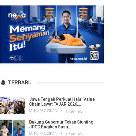
TERBARU
Jawa Tengah Perkuat Halal Value
Chain Lewat FAJAR 2026,…
M. NURROZIKAN
1 hari lalu
Dukung Gubernur Tekan Stunting,
JPCC Bagikan Susu…
M. NURROZIKAN
1 hari lalu