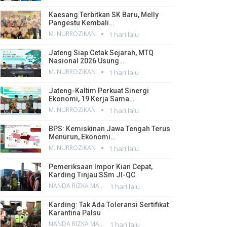
Kaesang Terbitkan SK Baru, Melly
Pangestu Kembali…
M. NURROZIKAN
1 hari lalu
Jateng Siap Cetak Sejarah, MTQ
Nasional 2026 Usung…
M. NURROZIKAN
1 hari lalu
Jateng-Kaltim Perkuat Sinergi
Ekonomi, 19 Kerja Sama…
M. NURROZIKAN
1 hari lalu
BPS: Kemiskinan Jawa Tengah Terus
Menurun, Ekonomi…
M. NURROZIKAN
1 hari lalu
Pemeriksaan Impor Kian Cepat,
Karding Tinjau SSm JI-QC
NANDA RIZKA MAHENDRA
1 hari lalu
Karding: Tak Ada Toleransi Sertifikat
Karantina Palsu
NANDA RIZKA MAHENDRA
1 hari lalu