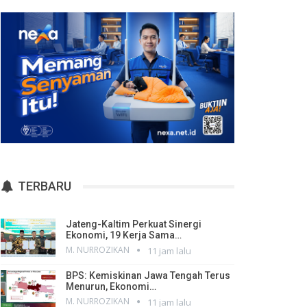
TERBARU
Jateng-Kaltim Perkuat Sinergi
Ekonomi, 19 Kerja Sama…
M. NURROZIKAN
11 jam lalu
BPS: Kemiskinan Jawa Tengah Terus
Menurun, Ekonomi…
M. NURROZIKAN
11 jam lalu