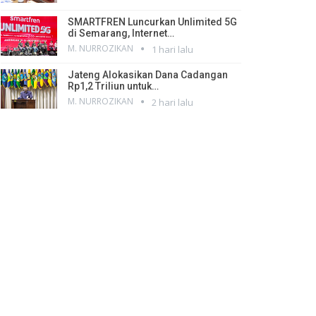
SMARTFREN Luncurkan Unlimited 5G
di Semarang, Internet…
M. NURROZIKAN
1 hari lalu
Jateng Alokasikan Dana Cadangan
Rp1,2 Triliun untuk…
M. NURROZIKAN
2 hari lalu