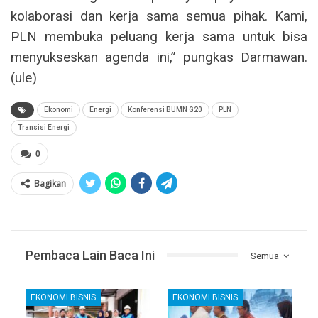
kolaborasi dan kerja sama semua pihak. Kami,
PLN membuka peluang kerja sama untuk bisa
menyukseskan agenda ini,” pungkas Darmawan.
(ule)
Ekonomi
Energi
Konferensi BUMN G20
PLN
Transisi Energi
0
Bagikan
Pembaca Lain Baca Ini
Semua
EKONOMI BISNIS
EKONOMI BISNIS