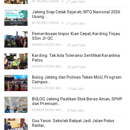
M. NURROZIKAN
21 jam lalu
Jateng Siap Cetak Sejarah, MTQ Nasional 2026
Usung…
M. NURROZIKAN
21 jam lalu
Pemeriksaan Impor Kian Cepat, Karding Tinjau
SSm JI-QC
NANDA RIZKA MAHENDRA
23 jam lalu
Karding: Tak Ada Toleransi Sertifikat Karantina
Palsu
NANDA RIZKA MAHENDRA
24 jam lalu
Bulog Jateng dan Polines Teken MoU, Program
Campus…
NANDA RIZKA MAHENDRA
1 hari lalu
BULOG Jateng Pastikan Stok Beras Aman, SPHP
dan Premium…
NANDA RIZKA MAHENDRA
2 hari lalu
Gus Yasin: Sekolah Rakyat Jadi Jalan Putus
Rantai…