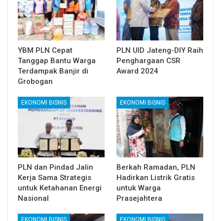
YBM PLN Cepat
PLN UID Jateng-DIY Raih
Tanggap Bantu Warga
Penghargaan CSR
Terdampak Banjir di
Award 2024
Grobogan
EKONOMI BISNIS
EKONOMI BISNIS
PLN dan Pindad Jalin
Berkah Ramadan, PLN
Kerja Sama Strategis
Hadirkan Listrik Gratis
untuk Ketahanan Energi
untuk Warga
Nasional
Prasejahtera
EKONOMI BISNIS
EKONOMI BISNIS