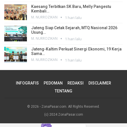
Kaesang Terbitkan SK Baru, Melly Pangestu
Kembali…
M. NURROZIKAN
1 hari lalu
Jateng Siap Cetak Sejarah, MTQ Nasional 2026
Usung…
M. NURROZIKAN
1 hari lalu
Jateng-Kaltim Perkuat Sinergi Ekonomi, 19 Kerja
Sama…
M. NURROZIKAN
1 hari lalu
INFOGRAFIS
PEDOMAN
REDAKSI
DISCLAIMER
TENTANG
© 2026 - ZonaPasar.com. All Rights Reserved.
(c) 2024 ZonaPasar.com